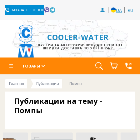
UA
Ru
ЗАКАЗАТЬ ЗВОНОК
COOLER-WATER
КУЛЕРИ ТА АКСЕСУАРИ: ПРОДАЖ І РЕМОНТ
ШВИДКА ДОСТАВКА ПО УКРЇНІ 24/7
ТОВАРЫ
Главная
Публикации
Помпы
Публикации на тему -
Помпы
Обзоры и советы по выбору
помпы для воды
. Мы
расскажем вам, чем они отличаются.
Как