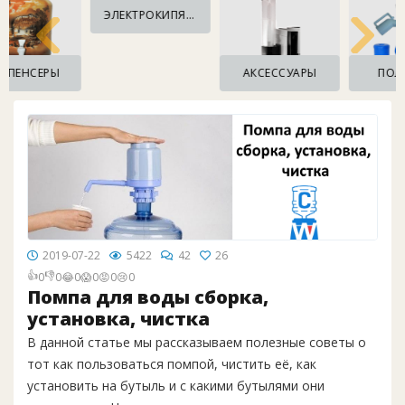
правильно выбрать помпу
с учетом ваших
ЭЛЕКТРОКИПЯТИЛЬНИКИ
нужд. Помпы для офиса или для дома. Узнайте о
сборке помпы и их структурах. Помпы бываю
АКСЕССУАРЫ
ПОЛЕЗНОЕ
электрические и механические - выбирать вам! А
если есть вопросы, то вы можете
обратиться к
консультанту
и мы с радостью вам поможем.
2019-07-22
5422
42
26
👍
👎
0
0
😂
0
😱
0
😡
0
😢
0
Помпа для воды сборка,
установка, чистка
В данной статье мы рассказываем полезные советы о
тот как пользоваться помпой, чистить её, как
установить на бутыль и с какими бутылями они