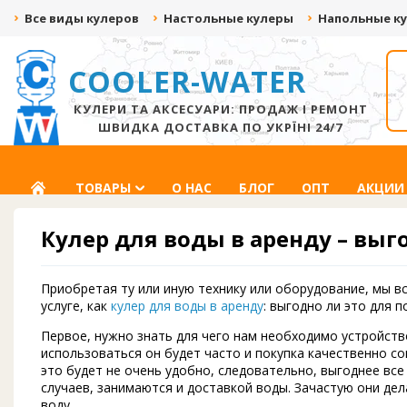
Все виды кулеров
Настольные кулеры
Напольные к
COOLER-WATER
ДАРИМ ДО 500 ГРН
СКИДКА ДО -20%
ЗА ВИДЕО С
ЗА ПОДПИСКУ НА
РАСПАКОВКОЙ!
СОЦ.СЕТИ
КУЛЕРИ ТА АКСЕСУАРИ: ПРОДАЖ І РЕМОНТ
ШВИДКА ДОСТАВКА ПО УКРЇНІ 24/7
ГЛАВНАЯ
ТОВАРЫ
О НАС
БЛОГ
ОПТ
АКЦИИ
Кулер для воды в аренду – выг
Приобретая ту или иную технику или оборудование, мы вс
услуге, как
кулер для воды в аренду
: выгодно ли это для 
Первое, нужно знать для чего нам необходимо устройств
использоваться он будет часто и покупка качественно с
это будет не очень удобно, следовательно, выгоднее вс
случаев, занимаются и доставкой воды. Зачастую они де
воду.