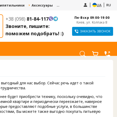
UA
RU
ипятильники
Аксессуары
Запчасти
Услуги
Пн-Вскр 09:00-19:00
+38 (098)
81-84-117
СДАЙ СТАРЫЙ
КУПИТЕ КУЛЕР И
Киев, ул. Колпака 8
КУЛЕР И ПОЛУЧИ
Звоните, пишите:
ПОЛУЧИТЕ СКИДКУ
СКИДКУ 10-20% НА
ДО 1000 ГРН.
ЗАКАЗАТЬ ЗВОНОК
поможем подобрать! :)
НОВЫЙ
 выгодный для нас выбор. Сейчас речь идет о такой
отрудничества.
нее будет приобрести технику, поскольку очевидно, что
съемной квартире и периодически переезжаете, наверное
торые предоставляют подобные услуги, в большинстве
новостями, Вы можете также выгодно покупать питьевую