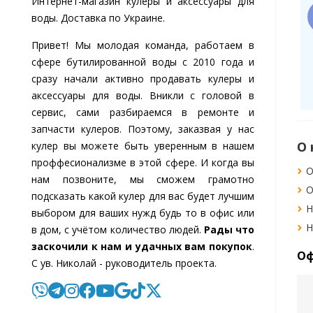
Интернет-магазин кулеры и аксессуары для
ей
Петроченко Олег Иванович
П
воды. Доставка по Украине.
рый вечер!
Купил кулер HotFrost в
вно покупал у вас
компании Cooler-
Привет! Мы молодая команда, работаем в
ль с помпой, но
Water, удобная вещь,
ль без пробки
быстро нагревает
 фото
Есть фото
сфере бутилированной воды c 2010 года и
ёл, а так всё ок.
воду, а когда жарко,
 2022-01-31
Дата: 2019-11-28
сразу начали активно продавать кулеры и
тому 4
вода просто ледяная.
робнее
Подробнее
аксессуары для воды. Вникли с головой в
Доставили быстро,
претензий нет ни
сервис, сами разбираемся в ремонте и
каких, спасибо
запчасти кулеров. Поэтому, заказвая у нас
компании за
Помощь
Полезное
К
кулер вы можете быть уверенным в нашем
качественное
обслуживание.
проффесионализме в этой сфере. И когда вы
Договор офёрты
Блог
С
нам позвоните, мы сможем грамотно
Возврат/обмен товара
Оптовикам
Н
подсказать какой кулер для вас будет лучшим
Вопросы и ответы
Скидки и акции
С
выбором для ваших нужд будь то в офис или
я
Покупка в кредит
Доставка и оплата
С
в дом, с учётом количество людей.
Рады что
заскочили к нам и удачных вам покупок
.
Оф
С ув. Николай - руководитель проекта.