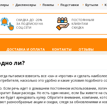
улеры
Диспенсеры
Помпы
Подставки
Бутыли
К
БЕСПЛАТНАЯ
ПОСТОЯННЫМ
ДОСТАВКА ОТ 50
КЛИЕНТАМ
000 ГРН. ПО ВСЕЙ
СКИДКА
УКРАИНЕ
ДОСТАВКА И ОПЛАТА
КОНТАКТЫ
ОТЗЫВЫ
одно ли?
егда пытаемся взвесить все «за» и «против» и сделать наиболее
потребителя, насколько это удобно и какие условия подобного с
о. Если речь идет о домашнем постоянном использовании, логич
ократит Ваши расходы. Но есть один нюанс, если Вы живете на 
е же будет арендовать кулер. Обратите внимание, компании, ко
лают разнообразные акции и скидки, следя за обновлениями и 