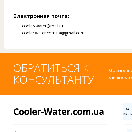
Электронная почта:
cooler-water@mail.ru
cooler.water.com.ua@gmail.com
ОБРАТИТЬСЯ К
Оставьте 
КОНСУЛЬТАНТУ
свяжется 
Cooler-Water.com.ua
О 500 ГРН ЗА
СКИДКА ДО -20% ЗА
С РАСПАКОВКОЙ!
ПОДПИСКУ НА СОЦ.СЕТИ