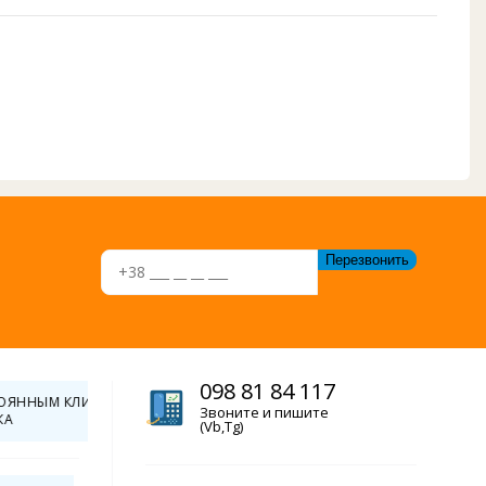
098 81 84 117
СТАВКА
КУПИТЕ КУЛЕР И
О ВСЕЙ
ПОЛУЧИТЕ СКИДКУ ДО
Звоните и пишите
(Vb,Tg)
1000 ГРН.