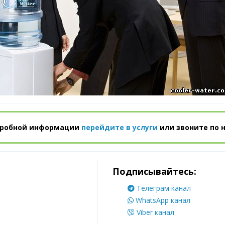
дробной информации
перейдите в услуги
или звоните по 
Подписывайтесь:
Телеграм канал
WhatsApp канал
Viber канал