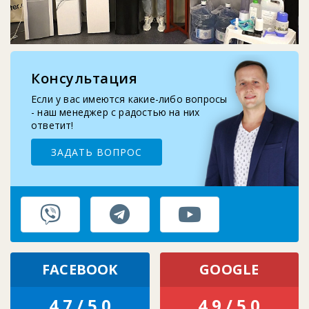
2025-10-29
Запчасти для помпы воды: шланг, носик, про...
Консультация
2025-09-10
Замена бутыле-приемника кулера для воды
Если у вас имеются какие-либо вопросы
- наш менеджер с радостью на них
ответит!
ЗАДАТЬ ВОПРОС
FACEBOOK
GOOGLE
4.7 / 5.0
4.9 / 5.0