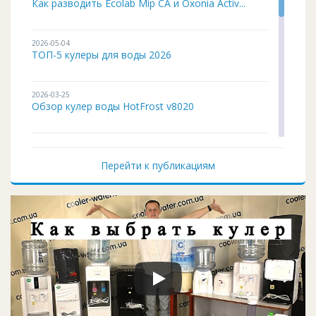
Как разводить Ecolab Mip CA и Oxonia Activ...
2026-05-04
ТОП-5 кулеры для воды 2026
2026-03-25
Обзор кулер воды HotFrost v8020
2026-02-03
Кулер для воды ITO BH-93 подробный обзор
Перейти к публикациям
2026-01-12
Чистка и дезинфекция кулера для воды своим...
2026-01-05
Кулер воды не работает, не греет и не охла...
2025-11-07
Восстановление верхней крышки кулера