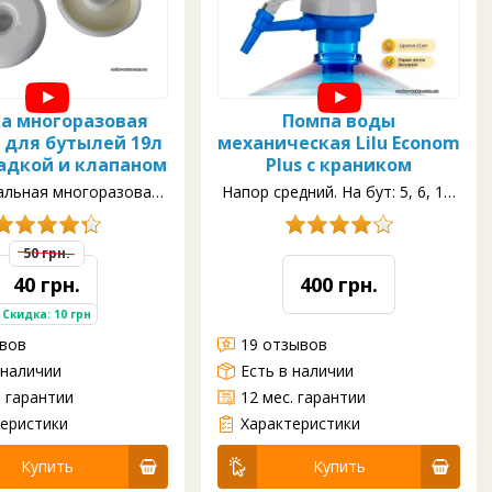
а многоразовая
Помпа воды
 для бутылей 19л
механическая Lilu Econom
адкой и клапаном
Plus с краником
альная многоразовая
Напор средний. На бут: 5, 6, 13,
пробка
19л
50 грн.
40 грн.
400 грн.
Скидка: 10 грн
ывов
19 отзывов
 наличии
Есть в наличии
. гарантии
12 мес. гарантии
тыли
Тип: механическая
Крепление: защелка
Переходник на 5-6 л: да
Мощность нажатия: 80 г воды
Воздушный фильтра: нет
Краник
еристики
Характеристики
Купить
Купить