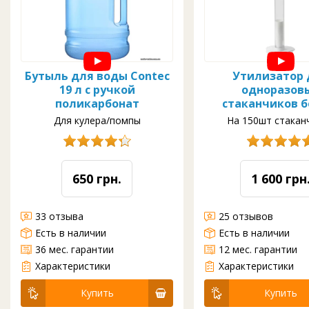
Бутыль для воды Contec
Утилизатор 
19 л с ручкой
одноразов
поликарбонат
стаканчиков 
Для кулера/помпы
На 150шт стакан
650 грн.
1 600 грн
33 отзыва
25 отзывов
Есть в наличии
Есть в наличии
36 мес. гарантии
12 мес. гарантии
Поликарбонатные бутыли для воды 19л есть с ручкой для переноса и без ручки. Бутыли 18,9 л. для питьевой воды можно использовать совместно с кулерами для воды, помпами для воды, диспенсерами для воды. А так же есть специальные р
Характеристики отсутствуют
Характеристики
Характеристики
Купить
Купить