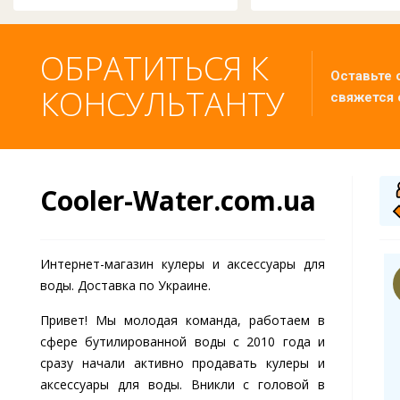
ОБРАТИТЬСЯ К
Оставьте 
КОНСУЛЬТАНТУ
свяжется 
Cooler-Water.com.ua
О 500 ГРН ЗА
СКИДКА ДО -20% ЗА
С РАСПАКОВКОЙ!
ПОДПИСКУ НА СОЦ.СЕТИ
Интернет-магазин кулеры и аксессуары для
ономарева
Дмитрий Головко
Д
воды. Доставка по Украине.
с большая семья
Купили чехол в офис
тому была
для керамического
Привет! Мы молодая команда, работаем в
ьшая
диспенсера. Отлично
бходимость в
смотрится, хорошее
Есть фото
сфере бутилированной воды c 2010 года и
ре. С заказом и
качество рисунка и
 2019-12-16
Дата: 2020-07-25
сразу начали активно продавать кулеры и
тавкой проблем
материал чехла
робнее
Подробнее
аксессуары для воды. Вникли с головой в
бще не было!
плотный - солнце