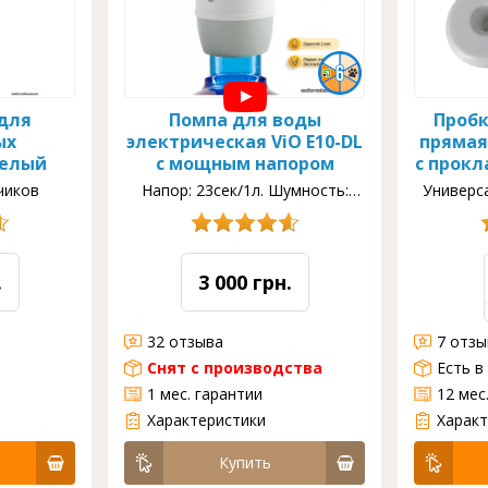
для
Помпа для воды
Пробк
ых
электрическая ViO E10-DL
прямая
белый
с мощным напором
с прокл
чиков
Напор: 23сек/1л. Шумность:
Универс
50дБ.
.
3 000 грн.
32 отзыва
7 отз
Снят с производства
Есть в
1 мес. гарантии
12 мес
?feature=sharedип: электрическая
Питание: аккумулятор
Управление: кнопка
Скорость напора: 1л/23 сек
Заряда хватит на: ~4 бут.
Шумность: средняя -50дБ.
Двойной мотор
Защита от детей
Универсальная пробка на все бу
Характеристики
Характ
Купить