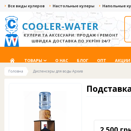
Все виды кулеров
Настольные кулеры
Напольные к
COOLER-WATER
ДАРИМ ДО 500 ГРН
СКИДКА ДО -20%
ЗА ВИДЕО С
ЗА ПОДПИСКУ НА
РАСПАКОВКОЙ!
СОЦ.СЕТИ
КУЛЕРИ ТА АКСЕСУАРИ: ПРОДАЖ І РЕМОНТ
ШВИДКА ДОСТАВКА ПО УКРЇНІ 24/7
ГЛАВНАЯ
ТОВАРЫ
О НАС
БЛОГ
ОПТ
АКЦИИ
Головна
Диспенсеры для воды Архив
Подставка
2 500 грн