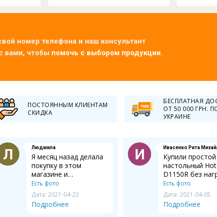
свой номер телефона и наш консультант
с вами, чтобы
помочь с выбором продукции
.
БЕСПЛАТНАЯ ДО
ПОСТОЯННЫМ КЛИЕНТАМ
ОТ 50 000 ГРН. П
СКИДКА
УКРАИНЕ
Людмила
Ивасенко Рита Миха
Л
И
Я месяц назад делала
Купили простой
покупку в этом
настольный Hot
магазине и
D1150R без наг
сотрудничеством с
без охлаждения
Есть фото
Есть фото
ним осталась
денег стоит, це
Дата: 2021-04-22
Дата: 2021-04-05
полностью довольна.
соответсвует е
Подробнее
Подробнее
Нам с мужем
функционалу.