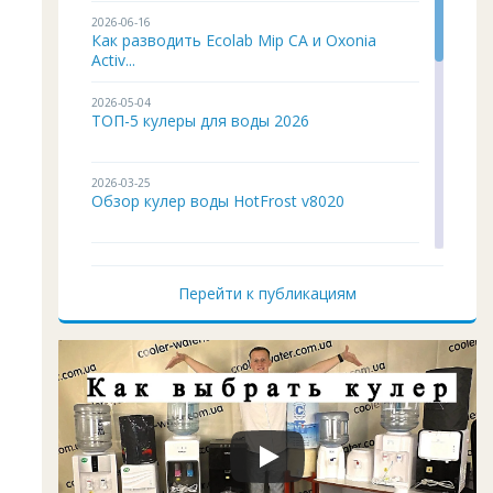
2026-06-16
Как разводить Ecolab Mip CA и Oxonia
Activ...
2026-05-04
ТОП-5 кулеры для воды 2026
2026-03-25
Обзор кулер воды HotFrost v8020
2026-02-03
Кулер для воды ITO BH-93 подробный
Перейти к публикациям
обзор
2026-01-12
Чистка и дезинфекция кулера для воды
своим...
2026-01-05
Кулер воды не работает, не греет и не
охла...