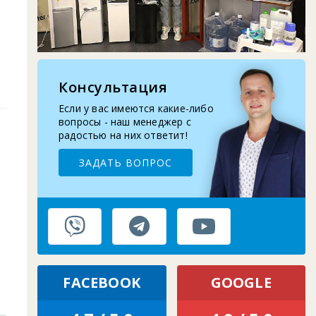
2025-11-07
Восстановление верхней крышки кулера
2025-10-29
Запчасти для помпы воды: шланг, носик,
про...
Консультация
Если у вас имеются какие-либо
2025-09-10
Замена бутыле-приемника кулера для
вопросы - наш менеджер с
воды
радостью на них ответит!
ЗАДАТЬ ВОПРОС
FACEBOOK
GOOGLE