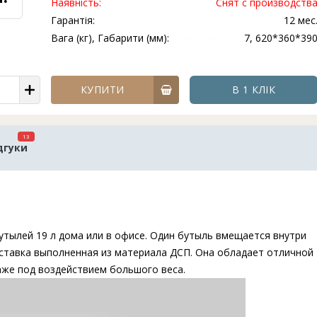
Наявність:
Снят с производств
Гарантія:
12 мес
Вага (кг), Габарити (мм):
7, 620*360*39
КУПИТИ
В 1 КЛІК
13
дгуки
.
тылей 19 л дома или в офисе. Один бутыль вмещается внутри
одставка выполненная из материала ДСП. Она обладает отличной
же под воздействием большого веса.