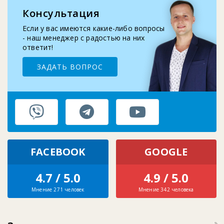
Консультация
2025-09-10
Замена бутыле-приемника кулера для воды
Если у вас имеются какие-либо вопросы
- наш менеджер с радостью на них
ответит!
ЗАДАТЬ ВОПРОС
FACEBOOK
GOOGLE
4.7 / 5.0
4.9 / 5.0
Мнение 271 человек
Мнение 342 человека