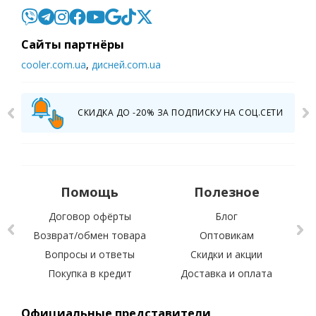
Cайты партнёры
cooler.com.ua
,
дисней.com.ua
СКИДКА ДО -20% ЗА ПОДПИСКУ НА СОЦ.СЕТИ
Помощь
Полезное
Договор офёрты
Блог
Возврат/обмен товара
Оптовикам
Вопросы и ответы
Скидки и акции
С 
Покупка в кредит
Доставка и оплата
Официальные представители