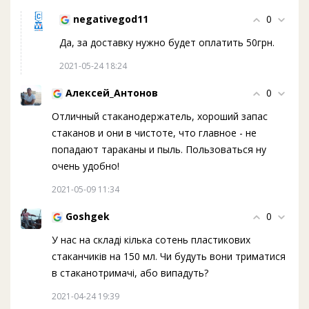
negativegod11
0
Да, за доставку нужно будет оплатить 50грн.
2021-05-24 18:24
Алексей_Антонов
0
Отличный стаканодержатель, хороший запас
стаканов и они в чистоте, что главное - не
попадают тараканы и пыль. Пользоваться ну
очень удобно!
2021-05-09 11:34
Goshgek
0
У нас на складі кілька сотень пластикових
стаканчиків на 150 мл. Чи будуть вони триматися
в стаканотримачі, або випадуть?
2021-04-24 19:39