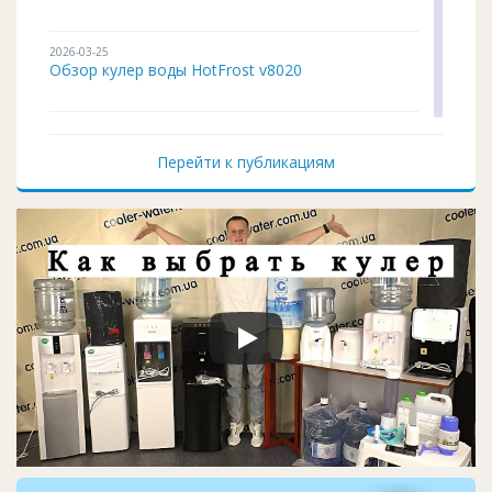
2026-03-25
Обзор кулер воды HotFrost v8020
2026-02-03
Кулер для воды ITO BH-93 подробный обзор
Перейти к публикациям
2026-01-12
Чистка и дезинфекция кулера для воды своим...
2026-01-05
Кулер воды не работает, не греет и не охла...
2025-11-07
Восстановление верхней крышки кулера
2025-10-29
Запчасти для помпы воды: шланг, носик, про...