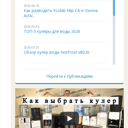
2026-06-16
Как разводить Ecolab Mip CA и Oxonia
Activ...
2026-05-04
ТОП-5 кулеры для воды 2026
2026-03-25
Обзор кулер воды HotFrost v8020
2026-02-03
Кулер для воды ITO BH-93 подробный
Перейти к публикациям
обзор
2026-01-12
Чистка и дезинфекция кулера для воды
своим...
2026-01-05
Кулер воды не работает, не греет и не
охла...