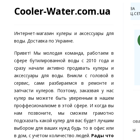
Cooler-Water.com.ua
О 500 ГРН ЗА
СКИДКА ДО -20% ЗА
С РАСПАКОВКОЙ!
ПОДПИСКУ НА СОЦ.СЕТИ
Интернет-магазин кулеры и аксессуары для
нко Ирина Николаевна
Петроченко Олег Иванович
П
воды. Доставка по Украине.
агазине большой
Купил кулер HotFrost в
р кулеров,
компании Cooler-
Привет! Мы молодая команда, работаем в
тому сначала даже
Water, удобная вещь,
ерялась. Хоть в
быстро нагревает
 фото
Есть фото
сфере бутилированной воды c 2010 года и
зине оформляла
воду, а когда жарко,
 2019-11-29
Дата: 2019-11-28
сразу начали активно продавать кулеры и
ой кулер, но когда
вода просто ледяная.
робнее
Подробнее
аксессуары для воды. Вникли с головой в
звонили с
Доставили быстро,
зина, помогли
претензий нет ни
сервис, сами разбираемся в ремонте и
тро
каких, спасибо
запчасти кулеров. Поэтому, заказвая у нас
иентироваться и
компании за
кулер вы можете быть уверенным в нашем
рать более
качественное
Помощь
Полезное
К
ходящую модель
обслуживание.
проффесионализме в этой сфере. И когда вы
 этом не
Договор офёрты
Блог
С
нам позвоните, мы сможем грамотно
язывали дорогие
подсказать какой кулер для вас будет лучшим
оги, а предложили
Возврат/обмен товара
Оптовикам
Н
ианты на любой
выбором для ваших нужд будь то в офис или
Вопросы и ответы
Скидки и акции
С
лек). В целом
в дом, с учётом количество людей.
Рады что
аботали заказ
я
Покупка в кредит
Доставка и оплата
С