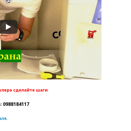
кулера сделайте шаги
:
0988184117
:
але
.