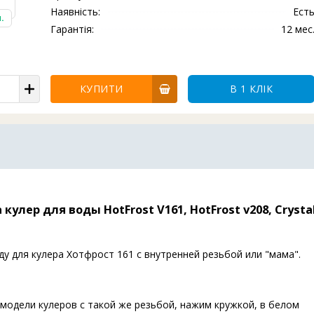
Наявність:
Ест
.
Гарантія:
12 мес
КУПИТИ
В 1 КЛІК
улер для воды HotFrost V161, HotFrost v208, Crysta
ду для кулера Хотфрост 161 с внутренней резьбой или "мама".
и модели кулеров с такой же резьбой, нажим кружкой, в белом