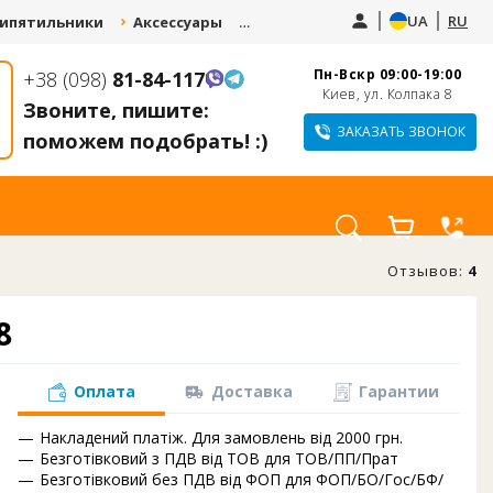
UA
RU
ипятильники
Аксессуары
Запчасти
Услуги
Пн-Вскр 09:00-19:00
+38 (098)
81-84-117
СДАЙ СТАРЫЙ
КУПИТЕ КУЛЕР И
Киев, ул. Колпака 8
КУЛЕР И ПОЛУЧИ
Звоните, пишите:
ПОЛУЧИТЕ СКИДКУ
СКИДКУ 10-20% НА
ДО 1000 ГРН.
ЗАКАЗАТЬ ЗВОНОК
поможем подобрать! :)
НОВЫЙ
Отзывов:
4
8
Оплата
Доставка
Гарантии
Накладений платіж. Для замовлень від 2000 грн.
й
Безготівковий з ПДВ від ТОВ для ТОВ/ПП/Прат
Безготівковий без ПДВ від ФОП для ФОП/БО/Гос/БФ/
3