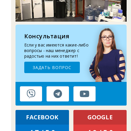
2025-11-07
Восстановление верхней крышки кулера
2025-10-29
Запчасти для помпы воды: шланг, носик,
про...
Консультация
Если у вас имеются какие-либо
2025-09-10
Замена бутыле-приемника кулера для
вопросы - наш менеджер с
воды
радостью на них ответит!
ЗАДАТЬ ВОПРОС
FACEBOOK
GOOGLE