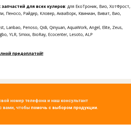
 запчастей для всех кулеров
: для ЕкоТроник, Вио, ХотФрост,
и, Пеносо, Райдер, Кловер, АкваВорк, Квиниан, Виват, Вио,
t, Lanbao, Penoso, Qidi, Qinyuan, AquaWork, Angel, Elite, Zeus,
Ningbo, YLR, Smixx, BioRay, Ecocenter, Lesoto, ALP
олной предоплатой!
свой номер телефона и наш консультант
с вами, чтобы
помочь с выбором продукции
.