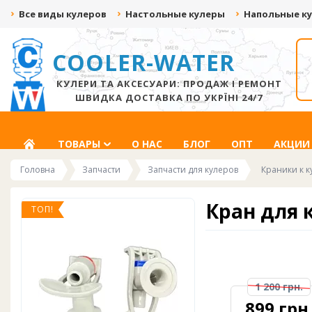
Все виды кулеров
Настольные кулеры
Напольные к
COOLER-WATER
ДАРИМ ДО 500 ГРН
СКИДКА ДО -20%
ЗА ВИДЕО С
ЗА ПОДПИСКУ НА
РАСПАКОВКОЙ!
СОЦ.СЕТИ
КУЛЕРИ ТА АКСЕСУАРИ: ПРОДАЖ І РЕМОНТ
ШВИДКА ДОСТАВКА ПО УКРЇНІ 24/7
ГЛАВНАЯ
ТОВАРЫ
О НАС
БЛОГ
ОПТ
АКЦИИ
Головна
Запчасти
Запчасти для кулеров
Краники к к
Кран для к
ТОП!
1 200 грн.
899 грн