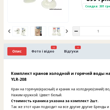
Скидка: 301 грн
12
4
Опис
Фото і відео
Відгуки
Комплект кранов холодной и горячей воды на к
YLR-208
Кран на горячую(красный) и краник на холодную(синий) во
Нажим кружкой. Цввет белый.
Стоимость краника указана за комплект 2шт.
Так же этот кран подходит на все другие другие Бренды 