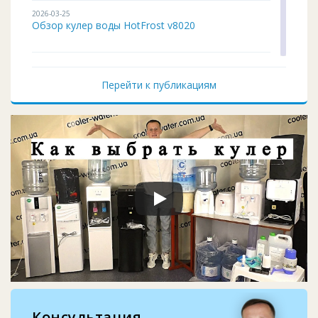
2026-03-25
Обзор кулер воды HotFrost v8020
2026-02-03
Кулер для воды ITO BH-93 подробный обзор
Перейти к публикациям
2026-01-12
Чистка и дезинфекция кулера для воды своим...
2026-01-05
Кулер воды не работает, не греет и не охла...
2025-11-07
Восстановление верхней крышки кулера
2025-10-29
Запчасти для помпы воды: шланг, носик, про...
Консультация