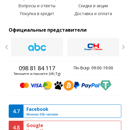
Вопросы и ответы
Скидки и акции
С 
Покупка в кредит
Доставка и оплата
Официальные представители
098 81 84 117
Пн-Вскр: 09:00-19:00
Звоните и пишите (Vb,Tg)
Facebook
4.7
Мнение 306 человек
Google
4.8