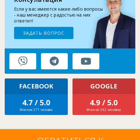
2025-09-10
Замена бутыле-приемника кулера для воды
Если у вас имеются какие-либо вопросы
- наш менеджер с радостью на них
ответит!
ЗАДАТЬ ВОПРОС
FACEBOOK
GOOGLE
4.7 / 5.0
4.9 / 5.0
Мнение 271 человек
Мнение 342 человека