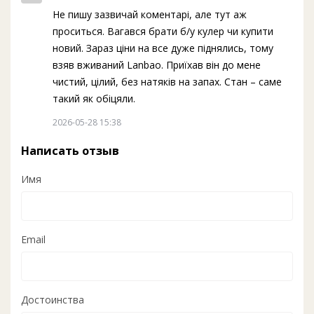
Не пишу зазвичай коментарі, але тут аж
проситься. Вагався брати б/у кулер чи купити
новий. Зараз ціни на все дуже піднялись, тому
взяв вживаний Lanbao. Приїхав він до мене
чистий, цілий, без натяків на запах. Стан – саме
такий як обіцяли.
2026-05-28 15:38
Написать отзыв
Имя
Email
Достоинства