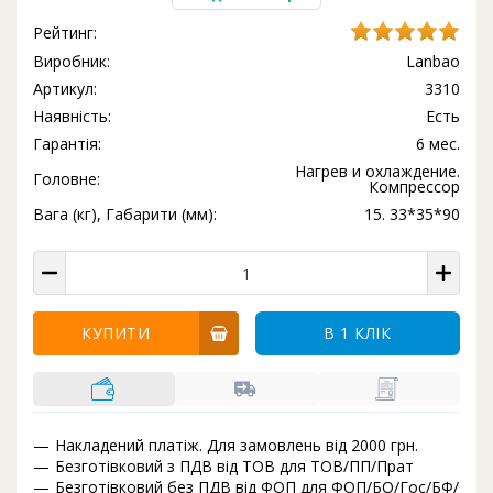
Рейтинг:
Виробник:
Lanbao
Артикул:
3310
Наявність:
Есть
Гарантія:
6 мес.
Нагрев и охлаждение.
Головне:
Компрессор
Вага (кг), Габарити (мм):
15. 33*35*90
КУПИТИ
В 1 КЛІК
Накладений платіж. Для замовлень від 2000 грн.
Безготівковий з ПДВ від ТОВ для ТОВ/ПП/Прат
Безготівковий без ПДВ від ФОП для ФОП/БО/Гос/БФ/