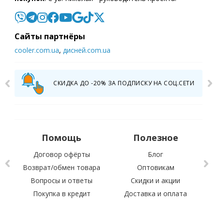
Cайты партнёры
cooler.com.ua
,
дисней.com.ua
СКИДКА ДО -20% ЗА ПОДПИСКУ НА СОЦ.СЕТИ
Помощь
Полезное
Договор офёрты
Блог
Возврат/обмен товара
Оптовикам
Вопросы и ответы
Скидки и акции
С 
Покупка в кредит
Доставка и оплата