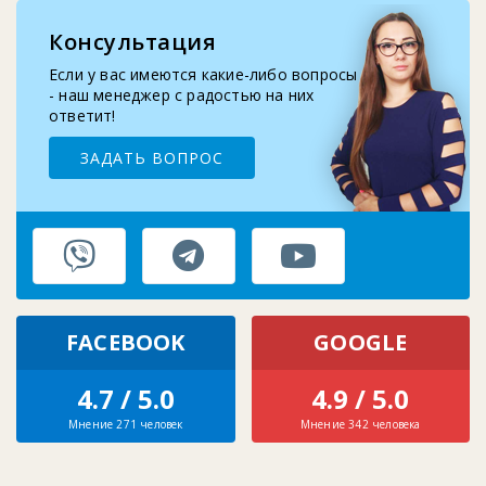
Консультация
2025-09-10
Замена бутыле-приемника кулера для воды
Если у вас имеются какие-либо вопросы
- наш менеджер с радостью на них
ответит!
ЗАДАТЬ ВОПРОС
FACEBOOK
GOOGLE
4.7 / 5.0
4.9 / 5.0
Мнение 271 человек
Мнение 342 человека