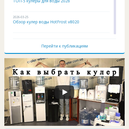
ТОП-5 кулеры для воды 2026
2026-03-25
Обзор кулер воды HotFrost v8020
2026-02-03
Кулер для воды ITO BH-93 подробный обзор
Перейти к публикациям
2026-01-12
Чистка и дезинфекция кулера для воды своим...
2026-01-05
Кулер воды не работает, не греет и не охла...
2025-11-07
Восстановление верхней крышки кулера
2025-10-29
Запчасти для помпы воды: шланг, носик, про...