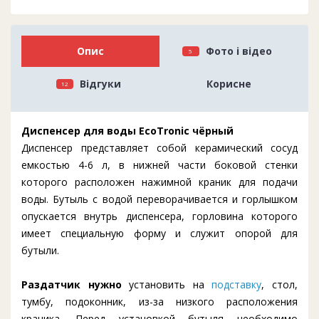
Опис
Фото і відео
5
Відгуки
Корисне
12
Диспенсер для воды EcoTronic чёрный
Диспенсер представляет собой керамический сосуд
емкостью 4-6 л, в нижней части боковой стенки
которого расположен нажимной краник для подачи
воды. Бутыль с водой переворачивается и горлышком
опускается внутрь диспенсера, горловина которого
имеет специальную форму и служит опорой для
бутыли.
Раздатчик
нужно
установить на
подставку
, стол,
тумбу, подоконник, из-за низкого расположения
краника. Перед установкой бутыля необходимо