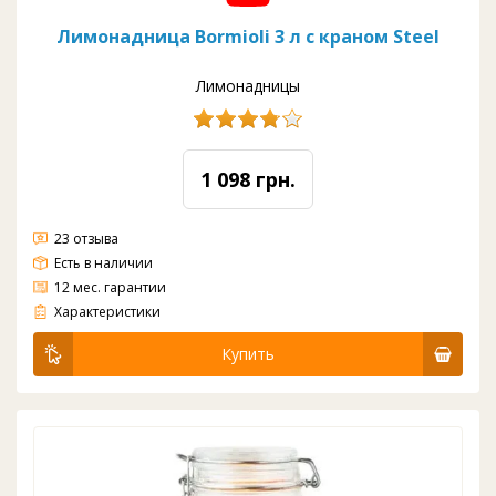
Лимонадница Bormioli 3 л с краном Steel
Лимонадницы
1 098 грн.
23 отзыва
Есть в наличии
12 мес. гарантии
Материал: стекло
Вода: комнатная
Цвет: прозрачный
Кран: пластик
Объем: 3 л
Диаметр: 145 мм
Высота: 245 мм
Характеристики
Купить