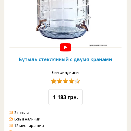
Бутыль стеклянный с двумя кранами
Лимонадницы
1 183 грн.
3 отзыва
Есть в наличии
12 мес. гарантии
Материал: стекло
Вода: комнатная
Цвет: прозрачный
Кран:
-пластик
-металл
Объем:
9,3 л
15 л
17,5 л
24,5 л