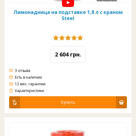
Лимонадница на подставке 1,8 л с краном
Steel
2 604 грн.
3 отзыва
Есть в наличии
12 мес. гарантии
Материал: стекло
Вода: комнатная
Цвет: прозрачный
Кран: пластик
Объем: 1,8 л
Диаметр: 160 мм
Высота: 445 мм
Характеристики
Купить