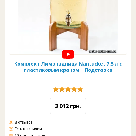
Комплект Лимонадница Nantucket 7,5 л с
пластиковым краном + Подставка
3 012 грн.
8 отзывов
Есть в наличии
12 мес. гарантии