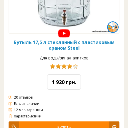
Бутыль 17,5 л стеклянный с пластиковым
краном Steel
Для воды/вина/напитков
1 920 грн.
20 отзывов
Есть в наличии
12 мес. гарантии
Материал: стекло
Вода: комнатная
Цвет: прозрачный
Кран: пластик
Объем: 17,5 л
Диаметр: 285 мм
Высота: 390 мм
Характеристики
Купить