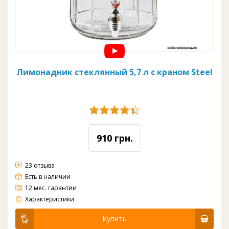
Лимонадник стеклянный 5,7 л с краном Steel
910 грн.
23 отзыва
Есть в наличии
12 мес. гарантии
Материал: стекло
Вода: комнатная
Цвет: прозрачный
Кран: пластик
Объем: 5,7 л
Диаметр: 200 мм
Высота: 270 мм
Характеристики
Купить