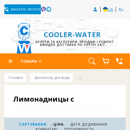
UA
Ru
ЗАКАЗАТЬ ЗВОНОК
COOLER-WATER
КУЛЕРИ ТА АКСЕСУАРИ: ПРОДАЖ І РЕМОНТ
ШВИДКА ДОСТАВКА ПО УКРЇНІ 24/7
ТОВАРЫ
Головна
Диспенсер для воды
Лимонадницы с
пластиковым краном
Лимонадница – стеклянный диспенсер для
напитков различного объема, оснащенный
СОРТУВАННЯ:
↓ ЦІНА
·
ДАТА ДОДАВАННЯ
·
КОМЕНТАРІ
·
ПОПУЛЯРНІСТЬ