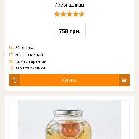
Лимонадницы
758 грн.
22 отзыва
Есть в наличии
12 мес. гарантии
Материал: стекло
Вода: комнатная
Цвет: прозрачный
Кран: пластик
Объем: 2 л
Характеристики
Купить