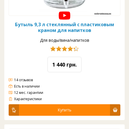
Бутыль 9,3 л стеклянный с пластиковым
краном для напитков
Для воды/вина/напитков
1 440 грн.
14 отзывов
Есть в наличии
12 мес. гарантии
Материал: стекло
Вода: комнатная
Цвет: прозрачный
Кран: пластик
Объем: 9,3 л
Диаметр: 225 мм
Высота: 320 мм
Характеристики
Купить