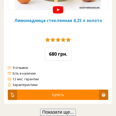
Лимонадница стеклянная 4,25 л золото
680 грн.
9 отзывов
Есть в наличии
12 мес. гарантии
Материал: стекло
Вода: комнатная
Цвет: прозрачный
Кран: пластик
Объем: 4,25 л
Диаметр: 165 мм
Высота: 275 мм
Характеристики
Купить
Показати ще...