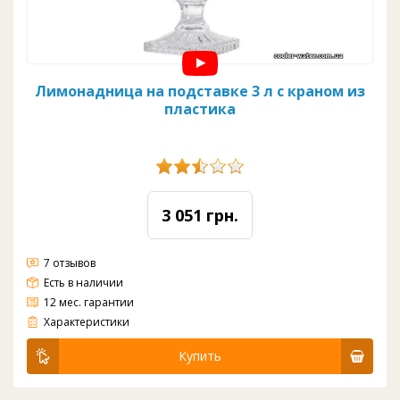
Лимонадница на подставке 3 л с краном из
пластика
3 051 грн.
7 отзывов
Есть в наличии
12 мес. гарантии
Материал: стекло
Вода: комнатная
Цвет: прозрачный
Кран: пластик
Объем: 3 л
Диаметр: 170 мм
Высота: 470 мм
Характеристики
Купить