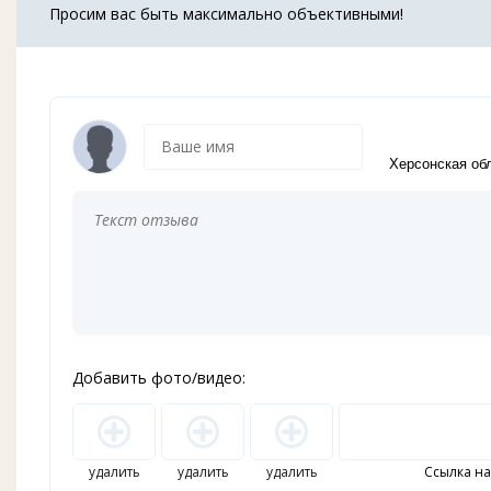
Просим вас быть максимально объективными!
Текст
Винницкая обл.
Волынская обл.
отзыва
Днепропетровская обл.
*
:
Донецкая обл.
Житомирская обл.
Закарпатская обл.
?
Запорожская обл.
Ивано-Франковская обл.
Добавить фото/видео:
Заміняти
Киевская обл.
переведення
Кировоградская обл.
рядків
Луганская обл.
Львовская обл.
тегом
удалить
удалить
удалить
Ссылка на
Николаевская обл.
<BR>