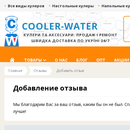
Все виды кулеров
Настольные кулеры
Напольные к
COOLER-WATER
ДАРИМ ДО 500 ГРН
СКИДКА ДО -20%
ЗА ВИДЕО С
ЗА ПОДПИСКУ НА
РАСПАКОВКОЙ!
СОЦ.СЕТИ
КУЛЕРИ ТА АКСЕСУАРИ: ПРОДАЖ І РЕМОНТ
ШВИДКА ДОСТАВКА ПО УКРЇНІ 24/7
ГЛАВНАЯ
ТОВАРЫ
О НАС
БЛОГ
ОПТ
АКЦИИ
Главная
Отзывы
Добавить отзыв
Добавление отзыва
Мы благодарим Вас за ваш отзыв, каким бы он не был. С
лучше!