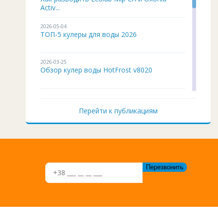
Activ...
2026-05-04
ТОП-5 кулеры для воды 2026
2026-03-25
Обзор кулер воды HotFrost v8020
2026-02-03
Кулер для воды ITO BH-93 подробный
Перейти к публикациям
обзор
2026-01-12
Чистка и дезинфекция кулера для воды
своим...
2026-01-05
Кулер воды не работает, не греет и не
охла...
2025-11-07
Восстановление верхней крышки кулера