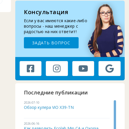
Ровенская обл.
3
Сумская обл.
2
Консультация
Тернопольская обл.
1
Если у вас имеются какие-либо
вопросы - наш менеджер с
Харьковская обл.
4
радостью на них ответит!
Херсонская обл.
3
ЗАДАТЬ ВОПРОС
Хмельницкая обл.
2
Черкасская обл.
2
Черниговская обл.
1
Черновицкая обл.
2
Последние публикации
2026-07-10
Обзор кулера ViO X39-TN
2026-06-16
Как разводить Ecolab Mip CA и Oxonia