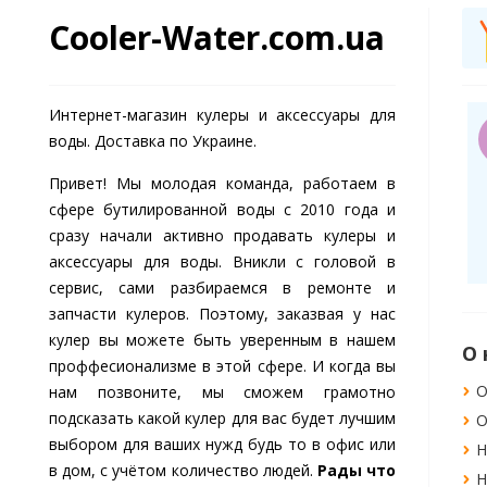
Cooler-Water.com.ua
О 500 ГРН ЗА
СКИДКА ДО -20% ЗА
С РАСПАКОВКОЙ!
ПОДПИСКУ НА СОЦ.СЕТИ
Интернет-магазин кулеры и аксессуары для
я М
Михаил Копчюх
М
воды. Доставка по Украине.
зывали кулер
В магазине приобрел
rost 45A Red для
кулер HotFrost D1150R
Привет! Мы молодая команда, работаем в
са,
White и остался
дполагалось
вполне доволен, так
 фото
Есть фото
сфере бутилированной воды c 2010 года и
ое использование.
как цена вполне
 2020-07-06
Дата: 2019-11-20
сразу начали активно продавать кулеры и
нной задачей
доступная, а
робнее
Подробнее
аксессуары для воды. Вникли с головой в
р справляется
доставили без
ошо уже около
опоздания.
сервис, сами разбираемся в ремонте и
ца! Нам девочкам
запчасти кулеров. Поэтому, заказвая у нас
ь нравиться им
кулер вы можете быть уверенным в нашем
ваться :) Из
Помощь
Полезное
а, дизайн и
проффесионализме в этой сфере. И когда вы
яя загрузка. Из
нии
Договор офёрты
Блог
нам позвоните, мы сможем грамотно
сов, цена немного
подсказать какой кулер для вас будет лучшим
ется, но в целом
о нас
Возврат/обмен товара
Оптовикам
ть можно. За
выбором для ваших нужд будь то в офис или
онтакты
Вопросы и ответы
Скидки и акции
ство и красоту
в дом, с учётом количество людей.
Рады что
 платить.
одукция
Покупка в кредит
Доставка и оплата