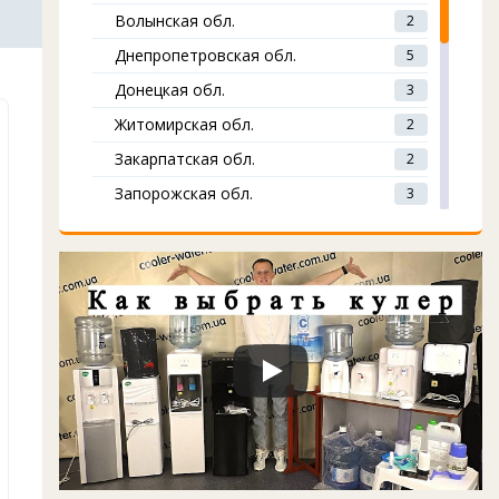
Волынская обл.
2
Днепропетровская обл.
5
Донецкая обл.
3
Житомирская обл.
2
Закарпатская обл.
2
Запорожская обл.
3
Ивано-Франковская обл.
1
Киевская обл.
12
Кировоградская обл.
2
Луганская обл.
2
Львовская обл.
4
Николаевская обл.
4
Одесская обл.
4
Полтавская обл.
3