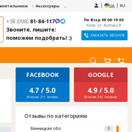
UA
RU
ипятильники
Аксессуары
Запчасти
Услуги
Пн-Вскр 09:00-19:00
+38 (098)
81-84-117
СДАЙ СТАРЫЙ
КУПИТЕ КУЛЕР И
Киев, ул. Колпака 8
КУЛЕР И ПОЛУЧИ
Звоните, пишите:
ПОЛУЧИТЕ СКИДКУ
СКИДКУ 10-20% НА
ДО 1000 ГРН.
ЗАКАЗАТЬ ЗВОНОК
поможем подобрать! :)
НОВЫЙ
FACEBOOK
GOOGLE
4.7 / 5.0
4.9 / 5.0
Мнение 271 человек
Мнение 342 человека
с
Отзывы по категориям
Винницкая обл.
3