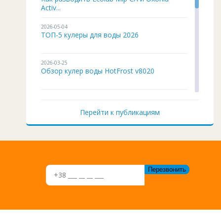
Activ...
2026-05-04
ТОП-5 кулеры для воды 2026
2026-03-25
Обзор кулер воды HotFrost v8020
2026-02-03
Кулер для воды ITO BH-93 подробный
Перейти к публикациям
обзор
2026-01-12
Чистка и дезинфекция кулера для воды
своим...
2026-01-05
Кулер воды не работает, не греет и не
охла...
2025-11-07
Восстановление верхней крышки кулера