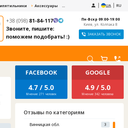
UA
RU
ипятильники
Аксессуары
Запчасти
Услуги
Пн-Вскр 09:00-19:00
+38 (098)
81-84-117
СДАЙ СТАРЫЙ
КУПИТЕ КУЛЕР И
Киев, ул. Колпака 8
КУЛЕР И ПОЛУЧИ
Звоните, пишите:
ПОЛУЧИТЕ СКИДКУ
СКИДКУ 10-20% НА
ДО 1000 ГРН.
ЗАКАЗАТЬ ЗВОНОК
поможем подобрать! :)
НОВЫЙ
FACEBOOK
GOOGLE
4.7 / 5.0
4.9 / 5.0
Мнение 271 человек
Мнение 342 человека
с
Отзывы по категориям
Винницкая обл.
3