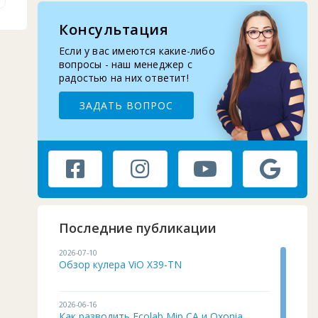
Ровенская обл.
3
Сумская обл.
2
Консультация
Тернопольская обл.
1
Если у вас имеются какие-либо
вопросы - наш менеджер с
Харьковская обл.
4
радостью на них ответит!
Херсонская обл.
3
ЗАДАТЬ ВОПРОС
Хмельницкая обл.
2
Черкасская обл.
2
Черниговская обл.
1
Черновицкая обл.
2
Последние публикации
2026-07-10
Обзор кулера ViO X39-TN
2026-06-16
Как разводить Ecolab Mip CA и Oxonia