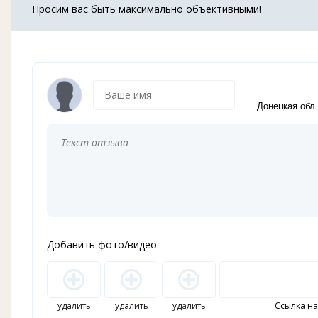
Просим вас быть максимально объективными!
Текст
Винницкая обл.
Волынская обл.
отзыва
Днепропетровская обл.
*
:
Донецкая обл.
Житомирская обл.
Закарпатская обл.
?
Запорожская обл.
Ивано-Франковская обл.
Добавить фото/видео:
Заміняти
Киевская обл.
переведення
Кировоградская обл.
рядків
Луганская обл.
Львовская обл.
тегом
удалить
удалить
удалить
Ссылка на
Николаевская обл.
<BR>