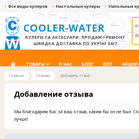
Все виды кулеров
Настольные кулеры
Напольные к
COOLER-WATER
ДАРИМ ДО 500 ГРН
СКИДКА ДО -20%
ЗА ВИДЕО С
ЗА ПОДПИСКУ НА
РАСПАКОВКОЙ!
СОЦ.СЕТИ
КУЛЕРИ ТА АКСЕСУАРИ: ПРОДАЖ І РЕМОНТ
ШВИДКА ДОСТАВКА ПО УКРЇНІ 24/7
ГЛАВНАЯ
ТОВАРЫ
О НАС
БЛОГ
ОПТ
АКЦИИ
Главная
Отзывы
Добавить отзыв
Добавление отзыва
Мы благодарим Вас за ваш отзыв, каким бы он не был. С
лучше!