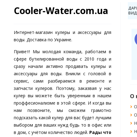
Cooler-Water.com.ua
О 500 ГРН ЗА
СКИДКА ДО -20% ЗА
С РАСПАКОВКОЙ!
ПОДПИСКУ НА СОЦ.СЕТИ
Интернет-магазин кулеры и аксессуары для
ей Иванюк
Иван Скивко
И
воды. Доставка по Украине.
зали в этом
Изучили особенности
зине кулер для
использования кулера
Привет! Мы молодая команда, работаем в
 HotFrost с
для воды. Спасибо
ей загрузкой
автору за публикацию
 фото
сфере бутилированной воды c 2010 года и
ля в офис,
интересной статьи и
 2019-11-20
Дата: 2020-09-23
сразу начали активно продавать кулеры и
тает и выглядит
нужной при этом.
робнее
Подробнее
аксессуары для воды. Вникли с головой в
енно! Быстрая
авка по Киеву.
сервис, сами разбираемся в ремонте и
запчасти кулеров. Поэтому, заказвая у нас
Помощь
Полезное
К
кулер вы можете быть уверенным в нашем
проффесионализме в этой сфере. И когда вы
Договор офёрты
Блог
нам позвоните, мы сможем грамотно
Возврат/обмен товара
Оптовикам
подсказать какой кулер для вас будет лучшим
ы
Вопросы и ответы
Скидки и акции
выбором для ваших нужд будь то в офис или
ия
Покупка в кредит
Доставка и оплата
в дом, с учётом количество людей.
Рады что