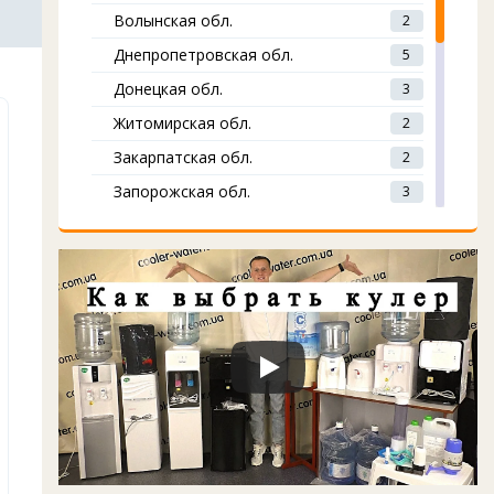
Волынская обл.
2
Днепропетровская обл.
5
Донецкая обл.
3
Житомирская обл.
2
Закарпатская обл.
2
Запорожская обл.
3
Ивано-Франковская обл.
1
Киевская обл.
12
Кировоградская обл.
2
Луганская обл.
2
Львовская обл.
4
Николаевская обл.
4
Одесская обл.
4
Полтавская обл.
3