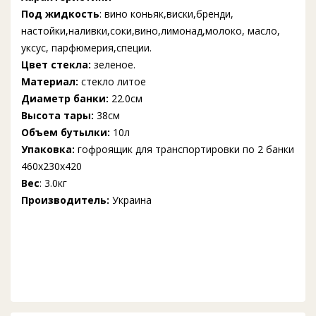
Под жидкость
: вино коньяк,виски,бренди,
настойки,наливки,соки,вино,лимонад,молоко, масло,
уксус, парфюмерия,специи.
Цвет стекла:
зеленое.
Материал:
стекло литое
Диаметр банки:
22.0см
Высота тары:
38см
Объем бутылки:
10л
Упаковка:
гофроящик для транспортировки по 2 банки
460x230x420
Вес
: 3.0кг
Производитель:
Украина