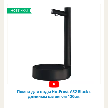
HotFrost
Lanbao
Lilu
НОВИНКА!
Quick
ViO
Xiaomi
Помпа для воды HotFrost A32 Black с
длинным шлангом 120см.