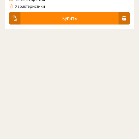
?Подставка поможет спрятать бутыль под стол, в шкафчик, а сверху оставить лишь помпу.
Характеристики
Купить