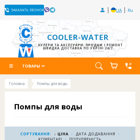
UA
Ru
ЗАКАЗАТЬ ЗВОНОК
COOLER-WATER
КУЛЕРИ ТА АКСЕСУАРИ: ПРОДАЖ І РЕМОНТ
ШВИДКА ДОСТАВКА ПО УКРЇНІ 24/7
ТОВАРЫ
Головна
Помпы для воды
Помпы для воды
дистанционные под мойку
Помпы для бутилированной воды под мойку
разработана для дистанционного перекачивания
СОРТУВАННЯ:
↓ ЦІНА
·
ДАТА ДОДАВАННЯ
·
КОМЕНТАРІ
·
ПОПУЛЯРНІСТЬ