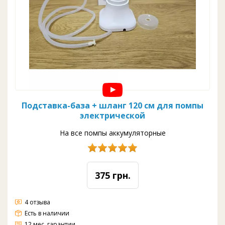
Подставка-база + шланг 120 см для помпы
электрической
На все помпы аккумуляторные
375 грн.
4 отзыва
Есть в наличии
12 мес. гарантии