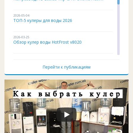
2026-05-04
ТОП-5 кулеры для воды 2026
2026-03-25
Обзор кулер воды HotFrost v8020
2026-02-03
Кулер для воды ITO BH-93 подробный обзор
Перейти к публикациям
2026-01-12
Чистка и дезинфекция кулера для воды своим...
2026-01-05
Кулер воды не работает, не греет и не охла...
2025-11-07
Восстановление верхней крышки кулера