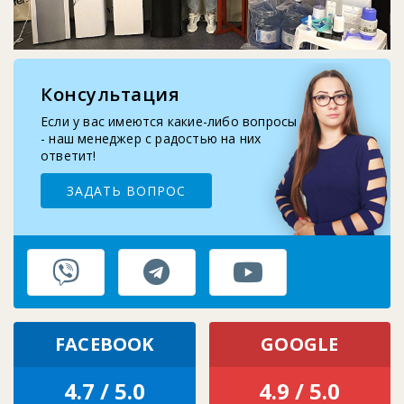
2025-10-29
Запчасти для помпы воды: шланг, носик, про...
Консультация
2025-09-10
Замена бутыле-приемника кулера для воды
Если у вас имеются какие-либо вопросы
- наш менеджер с радостью на них
ответит!
ЗАДАТЬ ВОПРОС
FACEBOOK
GOOGLE
4.7 / 5.0
4.9 / 5.0