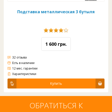
Подставка металлическая 3 бутыля
1 600 грн.
32 отзыва
Есть в наличии
12 мес. гарантии
Подставка на 3 бутля
Цвет: на выбор
Материал: металл
Количество полок: 3
Вес: 3 кг.
Характеристики
Купить
ОБРАТИТЬСЯ К