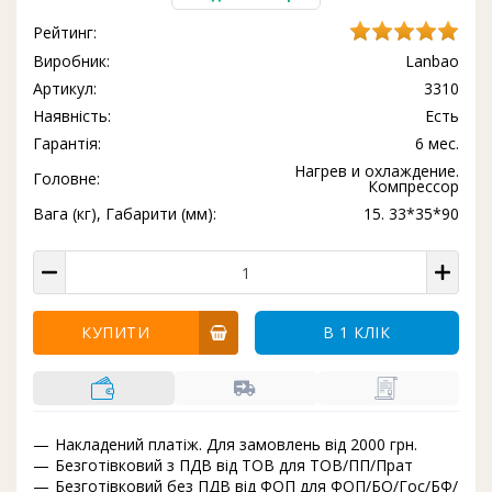
Рейтинг:
Виробник:
Lanbao
Артикул:
3310
Наявність:
Есть
Гарантія:
6 мес.
Нагрев и охлаждение.
Головне:
Компрессор
Вага (кг), Габарити (мм):
15. 33*35*90
КУПИТИ
В 1 КЛІК
Накладений платіж. Для замовлень від 2000 грн.
Безготівковий з ПДВ від ТОВ для ТОВ/ПП/Прат
Безготівковий без ПДВ від ФОП для ФОП/БО/Гос/БФ/