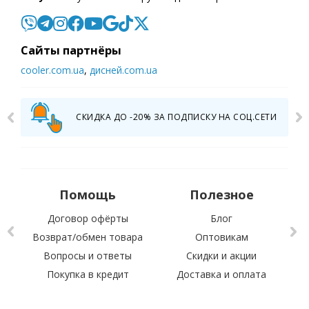
Cайты партнёры
cooler.com.ua
,
дисней.com.ua
СКИДКА ДО -20% ЗА ПОДПИСКУ НА СОЦ.СЕТИ
Помощь
Полезное
Договор офёрты
Блог
Возврат/обмен товара
Оптовикам
Вопросы и ответы
Скидки и акции
С 
Покупка в кредит
Доставка и оплата