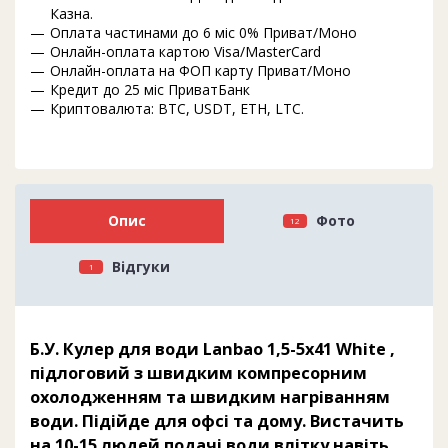
Казна.
Оплата частинами до 6 міс 0% Приват/Моно
Онлайн-оплата картою Visa/MasterCard
Онлайн-оплата на ФОП карту Приват/Моно
Кредит до 25 міс ПриватБанк
Криптовалюта: BTC, USDT, ETH, LTC.
Опис
Фото
12
Відгуки
1
Б.У. Кулер для води Lanbao 1,5-5x41 White ,
підлоговий з швидким компресорним
охолодженням та швидким нагріванням
води. Підійде для офсі та дому. Вистачить
на 10-15 людей подачі води влітку навіть.