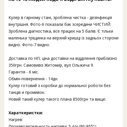
Кулер в гарному стані, зроблена чистка - дезінфекція
внутрішня. Фото-6 показали бак зсередини ЧИСТИЙ.
Зроблена діагностика, все працює на 5 балів. Є тільки
маленька тріщинка на верхній кришці із задньох сторони
видно. Фото-7 видно.
Доставка по НП, ціна доставки на відділення приблизно
350грн. Самовивіз Житомир, вул Ольжича 9.
Гарантія - 6 міс.
Обмін-повернення - 14дн.
Кулер готовий з коробки до нормальної роботи без
танців и промивок.
Новий такий кулер такого плана 8500грн та вище:
Хараткеристки:
Нагрев:
Производительность нагрева: 5 л/ч (90-95°C)