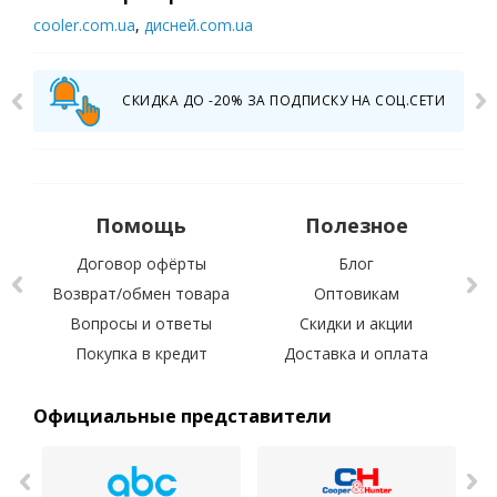
cooler.com.ua
,
дисней.com.ua
СКИДКА ДО -20% ЗА ПОДПИСКУ НА СОЦ.СЕТИ
Помощь
Полезное
Договор офёрты
Блог
Возврат/обмен товара
Оптовикам
Вопросы и ответы
Скидки и акции
С 
Покупка в кредит
Доставка и оплата
Официальные представители