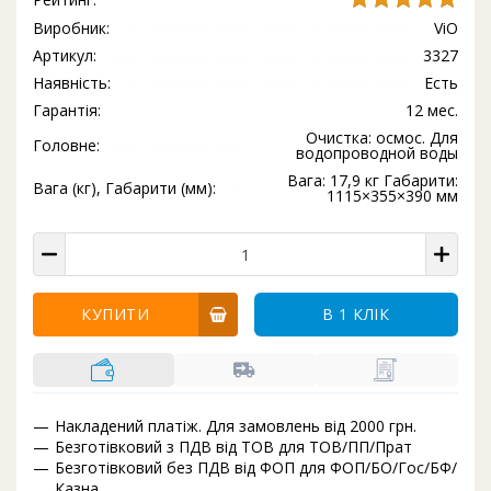
Виробник:
ViO
Артикул:
3327
Наявність:
Есть
Гарантія:
12 мес.
Очистка: осмос. Для
Головне:
водопроводной воды
Вага: 17,9 кг Габарити:
Вага (кг), Габарити (мм):
1115×355×390 мм
КУПИТИ
В 1 КЛІК
Накладений платіж. Для замовлень від 2000 грн.
Безготівковий з ПДВ від ТОВ для ТОВ/ПП/Прат
Безготівковий без ПДВ від ФОП для ФОП/БО/Гос/БФ/
Казна.