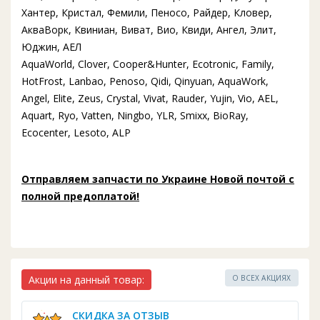
Хантер, Кристал, Фемили, Пеносо, Райдер, Кловер,
АкваВорк, Квиниан, Виват, Вио, Квиди, Ангел, Элит,
Юджин, АЕЛ
AquaWorld, Clover, Cooper&Hunter, Ecotronic, Family,
HotFrost, Lanbao, Penoso, Qidi, Qinyuan, AquaWork,
Angel, Elite, Zeus, Crystal, Vivat, Rauder, Yujin, Vio, AEL,
Aquart, Ryo, Vatten, Ningbo, YLR, Smixx, BioRay,
Ecocenter, Lesoto, ALP
Отправляем запчасти по Украине Новой почтой с
полной предоплатой!
Акции на данный товар:
О ВСЕХ АКЦИЯХ
СКИДКА ЗА ОТЗЫВ