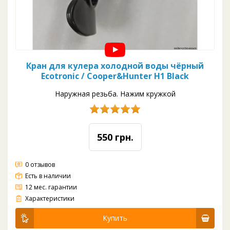
Кран для кулера холодной воды чёрный
Ecotronic / Cooper&Hunter H1 Black
Наружная резьба. Нажим кружкой
550 грн.
0 отзывов
Есть в наличии
12 мес. гарантии
Кран для кулера холодной воды чёрный Ecotronic / Cooper&Hunter H1
Характеристики
Купить