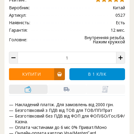
Виробник:
Китай
Артикул:
0527
Наявність:
Есть
Гарантія:
12 мес.
Внутренняя резьба.
Головне:
Нажим кружкой
КУПИТИ
В 1 КЛІК
Накладений платіж. Для замовлень від 2000 грн.
Безготівковий з ПДВ від ТОВ для ТОВ/ПП/Прат
Безготівковий без ПДВ від ФОП для ФОП/БО/Гос/БФ/
Казна.
Оплата частинами до 6 міс 0% Приват/Моно
Онлайн-оплата картою Visa/MasterCard