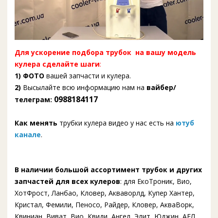
Для ускорение подбора трубок на вашу модель
кулера сделайте шаги
:
1) ФОТО
вашей запчасти и кулера.
2)
Высылайте всю информацию нам на
вайбер/
0988184117
телеграм:
Как менять
трубки кулера видео у нас есть на
ютуб
канале
.
В наличии большой ассортимент трубок и других
запчастей для всех кулеров
: для ЕкоТроник, Вио,
ХотФрост, Ланбао, Кловер, Акваворлд, Купер Хантер,
Кристал, Фемили, Пеносо, Райдер, Кловер, АкваВорк,
Квиниан, Виват, Вио, Квиди, Ангел, Элит, Юджин, АЕЛ