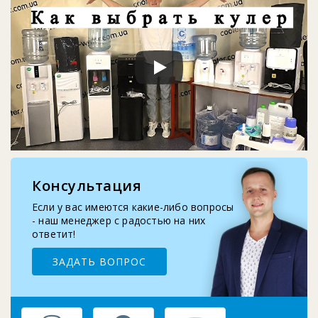
2026-01-05
Кулер воды не работает, не греет и не охла...
2025-11-07
Восстановление верхней крышки кулера
2025-10-29
Запчасти для помпы воды: шланг, носик, про...
Консультация
2025-09-10
Замена бутыле-приемника кулера для воды
Если у вас имеются какие-либо вопросы
- наш менеджер с радостью на них
ответит!
ЗАДАТЬ ВОПРОС