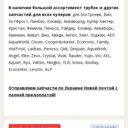
В наличии большой ассортимент трубок и других
запчастей для всех кулеров
: для ЕкоТроник, Вио,
ХотФрост, Ланбао, Кловер, Акваворлд, Купер Хантер,
Кристал, Фемили, Пеносо, Райдер, Кловер, АкваВорк,
Квиниан, Виват, Вио, Квиди, Ангел, Элит, Юджин, АЕЛ
AquaWorld, Clover, Cooper&Hunter, Ecotronic, Family,
HotFrost, Lanbao, Penoso, Qidi, Qinyuan, AquaWork,
Angel, Elite, Zeus, Crystal, Vivat, Rauder, Yujin, Vio, AEL,
Aquart, Ryo, Vatten, Ningbo, YLR, Smixx, BioRay,
Ecocenter, Lesoto, ALP
Отправляем запчасти по Украине Новой почтой с
полной предоплатой!
О ВСЕХ АКЦИЯХ