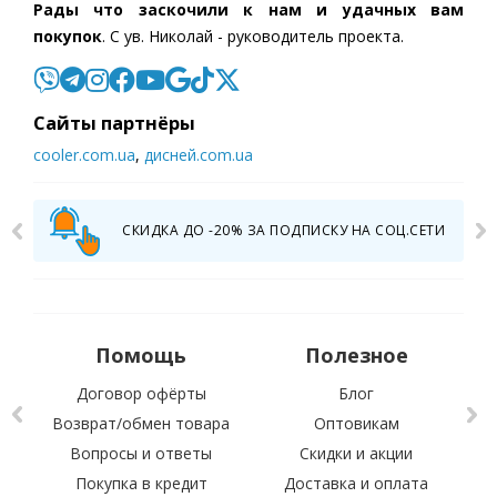
Рады что заскочили к нам и удачных вам
покупок
. С ув. Николай - руководитель проекта.
Cайты партнёры
cooler.com.ua
,
дисней.com.ua
СКИДКА ДО -20% ЗА ПОДПИСКУ НА СОЦ.СЕТИ
Помощь
Полезное
Договор офёрты
Блог
Возврат/обмен товара
Оптовикам
Вопросы и ответы
Скидки и акции
С 
Покупка в кредит
Доставка и оплата