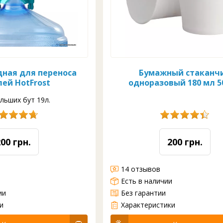
дная для переноса
Бумажный стаканч
ей HotFrost
одноразовый 180 мл 5
льших бут 19л.
200 грн.
200 грн.
14 отзывов
и
Есть в наличии
ии
Без гарантии
Картонные стаканы для горячих напитков. Стакан произведен из высоко качественного целлюлозного финского картона компании Характеристика: Стакан: 180 мл Наличие на складе: есть всегда Упаковка: 50 шт в упаковке Дизайн: стандартный Полный объём: 200 мл Л...
и
Характеристики