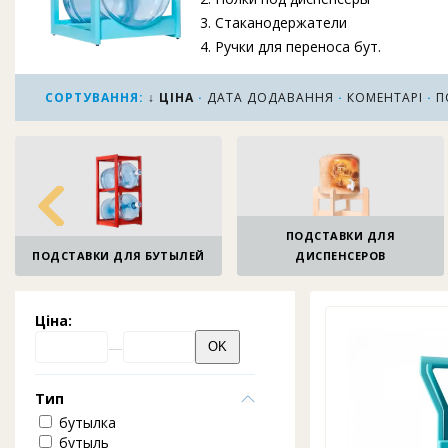
3. Стаканодержатели
4. Ручки для переноса бут.
5. Дезинфекция кулеров
6. Бутыля для воды
СОРТУВАННЯ:
↓ ЦІНА
·
ДАТА ДОДАВАННЯ
·
КОМЕНТАРІ
·
П
7. Наклонные подставки
8. Разное для воды
9. Чехлы для бутылей
10. Химия для чистки и промывки к
ПОДСТАВКИ ДЛЯ
ПОДСТАВКИ ДЛЯ БУТЫЛЕЙ
ДИСПЕНСЕРОВ
Ціна:
Тип
бутылка
бутыль