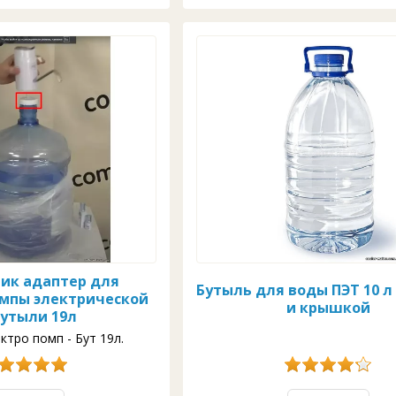
ик адаптер для
Бутыль для воды ПЭТ 10 л
омпы электрической
и крышкой
бутыли 19л
ктро помп - Бут 19л.