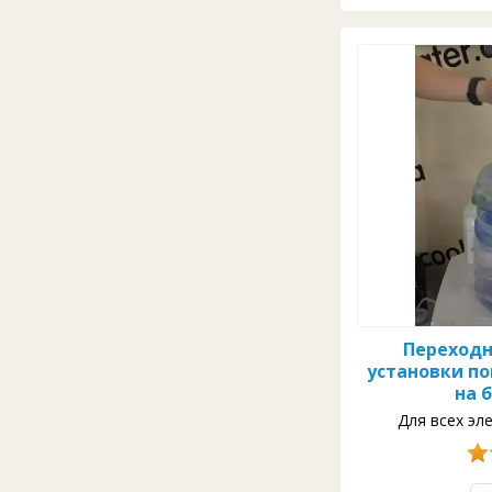
Переходн
установки п
на 
Для всех эле