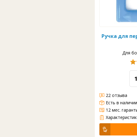
Ручка для пе
Для бо
22 отзыва
Есть в наличи
12 мес. гарант
Ручка для переноса бутылей. Blue Rain Специальная ручка для транспортировки бутлей объемом 18,9 л с питьевой бутылированной водой. Ручка одев
Характеристик