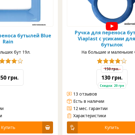
Ручка для переноса бу
реноса бутылей Blue
Viaplast с усиками дл
Rain
бутылок
льших бут 19л.
На большие и маленькие 
150 грн.
150 грн.
130 грн.
Скидка: 20 грн
13 отзывов
и
Есть в наличии
ии
12 мес. гарантии
ается на горлышко бутля с водой и при поднятии фиксируется на нем. С ручкой носить тяжелые и полные бутли с вод...
Характеристики отсутствуют
и
Характеристики
Купить
Купить