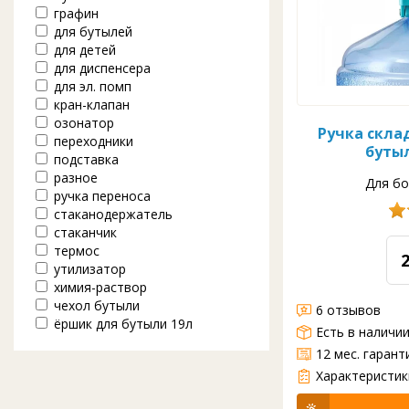
графин
для бутылей
для детей
для диспенсера
для эл. помп
кран-клапан
озонатор
Ручка скла
переходники
бутыл
подставка
разное
Для бо
ручка переноса
стаканодержатель
стаканчик
термос
утилизатор
химия-раствор
чехол бутыли
6 отзывов
ёршик для бутыли 19л
Есть в наличи
12 мес. гарант
Пластиковая ручка-трансформер для переноса 19 л бутылей. Особенностью ручки является её трансформация, как под перенос бутыли одним человеком, так и транформация под перенос бутыли с водой в паре с другим человеком, что при использовании "классиче...
Характеристик