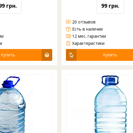
99 грн.
99 грн.
20 отзывов
и
Есть в наличии
ии
12 мес. гарантии
а все бутыли 19л, 13л. 18,9л. 11л.
Бутыль ПЭТ
10 л
С крышкой
С ручкой
от 21 шт.
и
Характеристики
Купить
Купить