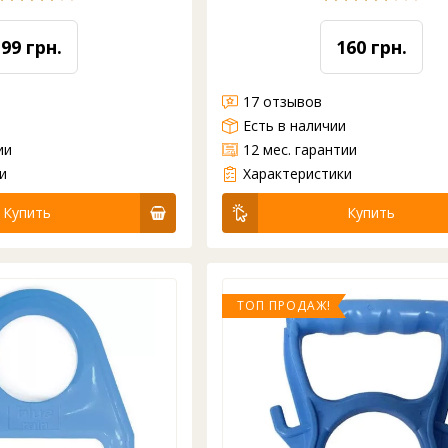
199 грн.
160 грн.
17 отзывов
и
Есть в наличии
ии
12 мес. гарантии
ния бутыли под наклоном.
Пластиковый носик для бутля 18,9 л. Устанавливается на стандартный бутыль с питьевой водой для удобства разлива воды. С таким носиом разливать воду с большого бутля будет гораздо удобнее. Материал - пищевой пластик.
и
Характеристики
Купить
Купить
ТОП ПРОДАЖ!