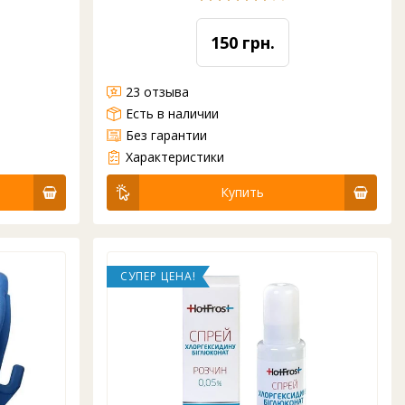
150 грн.
23 отзыва
Есть в наличии
Без гарантии
Пластиковый стаканчик одноразовый выдерживает температуру нагрева более 95 градусов, поэтому отлично подойдет для любых горячих напитков. Емкость: 200 мл. горизонтальное ребро Ширина: 85 мм Высота: 65 мм горло (1 ящик) - 3000 шт. Упаковка по 100шт. ста...
Характеристики
Купить
СУПЕР ЦЕНА!