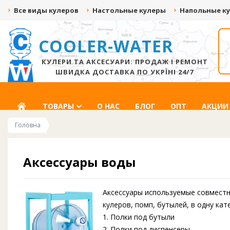
Все виды кулеров
Настольные кулеры
Напольные к
COOLER-WATER
ДАРИМ ДО 500 ГРН
СКИДКА ДО -20%
ЗА ВИДЕО С
ЗА ПОДПИСКУ НА
РАСПАКОВКОЙ!
СОЦ.СЕТИ
КУЛЕРИ ТА АКСЕСУАРИ: ПРОДАЖ І РЕМОНТ
ШВИДКА ДОСТАВКА ПО УКРЇНІ 24/7
ГЛАВНАЯ
ТОВАРЫ
О НАС
БЛОГ
ОПТ
АКЦИИ
Головна
Аксессуары воды
Аксессуары используемые совместно
кулеров, помп, бутылей, в одну кат
1. Полки под бутыли
2. Полки под диспенсеры