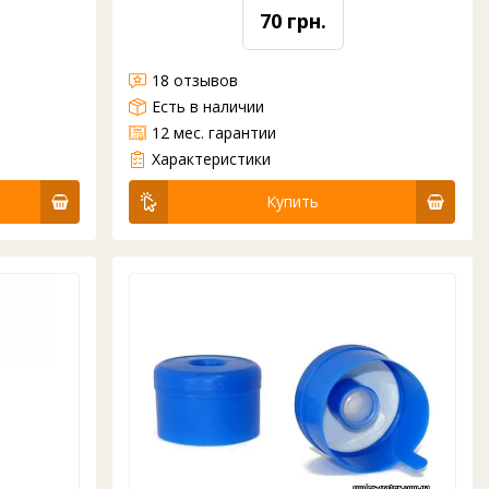
70 грн.
18 отзывов
Есть в наличии
12 мес. гарантии
Бутыль ПЭТ
6 л
С крышкой
С ручкой
от 42 шт.
Характеристики
Купить