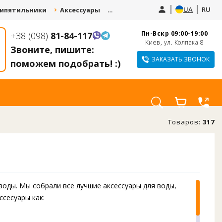
UA
RU
ипятильники
Аксессуары
Запчасти
Услуги
Пн-Вскр 09:00-19:00
+38 (098)
81-84-117
СДАЙ СТАРЫЙ
КУПИТЕ КУЛЕР И
Киев, ул. Колпака 8
КУЛЕР И ПОЛУЧИ
Звоните, пишите:
ПОЛУЧИТЕ СКИДКУ
СКИДКУ 10-20% НА
ДО 1000 ГРН.
ЗАКАЗАТЬ ЗВОНОК
поможем подобрать! :)
НОВЫЙ
Товаров:
317
воды. Мы собрали все лучшие аксессуары для воды,
ссесуары как: