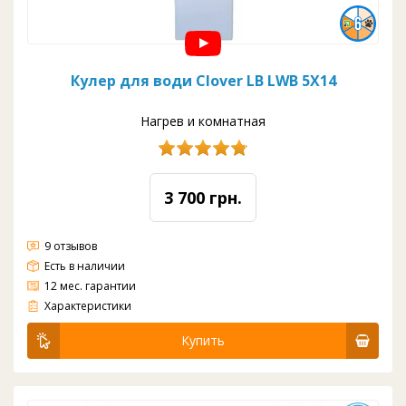
Кулер для води Clover LB LWB 5X14
Нагрев и комнатная
3 700 грн.
9 отзывов
Есть в наличии
12 мес. гарантии
?feature=sharedБез охлаждения
Загрузка: верхняя
Вода: гор/комн
Краны: нажим кнопкой
Шкафчик: нет
Цвет: белый с черным
Производительность Гор.: 5 л/ч
Ёмкость бака Гор:0,8л.
Характеристики
Купить