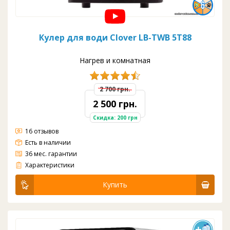
Кулер для води Clover LB-TWB 5T88
Нагрев и комнатная
2 700 грн.
2 500 грн.
Скидка: 200 грн
16 отзывов
Есть в наличии
36 мес. гарантии
Без охлаждения
Загрузка: верхняя
Вода: гор/комн
Краны: нажим кружкой
Цвет: белый
Производительность Гор.: 5 л/ч
Производительность Хол.: 0 л/ч
Ёмкость бака Гор. и Хол.: 0,8 л и 0 л.
Характеристики
Купить