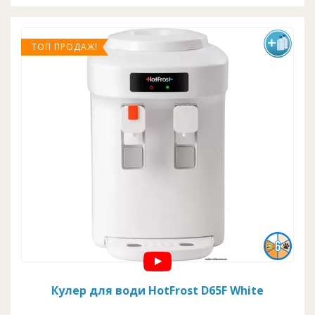
ТОП ПРОДАЖ!
Кулер для води HotFrost D65F White