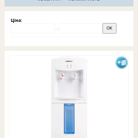
потребностей в дом или офис. Недорогие кулеры
воды настольные и напольные считаются с
упрощённым функционалом или без его, по
Ціна:
нагреву и охлаждению. Например варианты
кулеров без нагрева и охлаждения, без
охлаждения, с нагревом и электронным
охлаждением. Мы подобрали все бренды и все
модели водных диспенсеров на рынке Украины в
одну категорию для вашего удобства подобрать
самый дешевый куллер с официальной гарантией
и подарками в виде бутилированной воды и
первой чистке бесплатно. Диапазон цены на
водные аппараты от самых дешёвых - 500грн и до
относительно недорогих - 4000грн. Всё что выше,
это уже компрессорные кулера, с нижними
загрузками, холодильниками и другим
функционалом, сюда мы их не представляем. И
помните, низкая цена - такое будет и качество
кулера и функциональность также