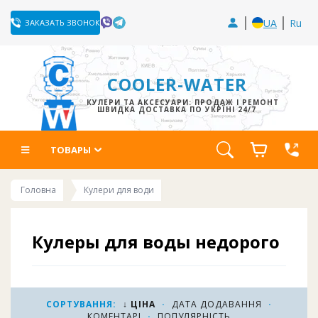
UA
Ru
ЗАКАЗАТЬ ЗВОНОК
COOLER-WATER
КУЛЕРИ ТА АКСЕСУАРИ: ПРОДАЖ І РЕМОНТ
ШВИДКА ДОСТАВКА ПО УКРЇНІ 24/7
ТОВАРЫ
Головна
Кулери для води
Кулеры для воды недорого
Купить кулер для воды недорого можно в данной
категории предварительно выбрав для своих
СОРТУВАННЯ:
↓ ЦІНА
·
ДАТА ДОДАВАННЯ
·
КОМЕНТАРІ
·
ПОПУЛЯРНІСТЬ