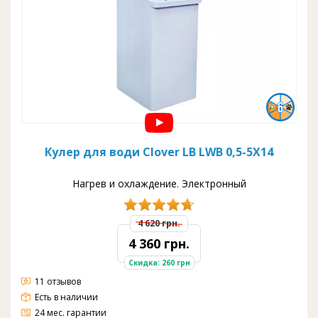
Кулер для води Clover LB LWB 0,5-5X14
Нагрев и охлаждение. Электронный
4 620 грн.
4 360 грн.
Скидка: 260 грн
11 отзывов
Есть в наличии
24 мес. гарантии
?feature=sharedЭлектронное охлаждение
Загрузка: верхняя
Вода: гор/хол
Краны: нажим кнопкой
Шкафчик: нет
Цвет: белый
Производительность Гор.: 5 л/ч. Хол: 0,5л/ч.
Ёмкость бака Гор:0,8л. Хол:0,5л.