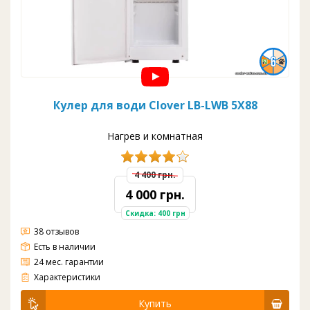
Кулер для води Clover LB-LWB 5X88
Нагрев и комнатная
4 400 грн.
4 000 грн.
Скидка: 400 грн
38 отзывов
Есть в наличии
24 мес. гарантии
Без охлаждения
Загрузка: верхняя
Вода: гор/комн
Краны: нажим кружкой
Шкафчик: есть 9 л
Цвет: белый с черным
Производительность Гор.: 5 л/ч
Ёмкость бака Гор:0,8л.
Характеристики
Купить