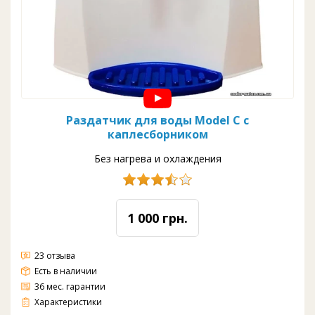
Раздатчик для воды Model С с
каплесборником
Без нагрева и охлаждения
1 000 грн.
23 отзыва
Есть в наличии
36 мес. гарантии
Без нагрева и охлаждения
Загрузка: верхняя
Вода: комнатная
Краны: нажим рукой
Цвет: белый
Производительность Гор.: 0 л/ч
Производительность Хол.: 0 л/ч
Ёмкость бака Гор. и Хол.: 0 л и 0 л..
Характеристики