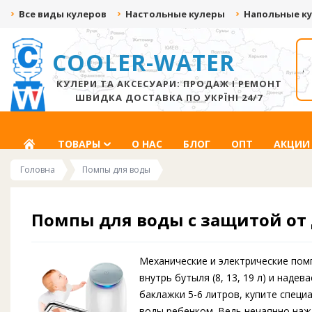
Все виды кулеров
Настольные кулеры
Напольные к
COOLER-WATER
ДАРИМ ДО 500 ГРН
СКИДКА ДО -20%
ЗА ВИДЕО С
ЗА ПОДПИСКУ НА
РАСПАКОВКОЙ!
СОЦ.СЕТИ
КУЛЕРИ ТА АКСЕСУАРИ: ПРОДАЖ І РЕМОНТ
ШВИДКА ДОСТАВКА ПО УКРЇНІ 24/7
ГЛАВНАЯ
ТОВАРЫ
О НАС
БЛОГ
ОПТ
АКЦИИ
Головна
Помпы для воды
Помпы для воды с защитой от
Механические и электрические пом
внутрь бутыля (8, 13, 19 л) и над
баклажки 5-6 литров, купите специ
воды ребенком. Ведь нечаянно нажа