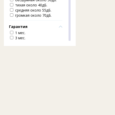
тихая около 40дБ.
средняя около 55дБ.
громкая около 70дБ.
Гарантия
1 мес.
3 мес.
6 мес.
12 мес.
Объём аккумулятора
800 мАч.
1200 мАч.
1400 мАч.
1600 мАч.
1800 мАч.
2000 мАч.
Переходник для
баклажки 5-6л
да