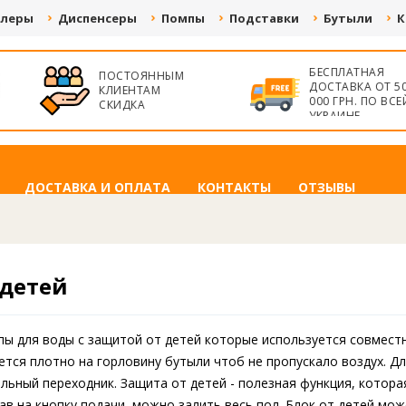
улеры
Диспенсеры
Помпы
Подставки
Бутыли
К
БЕСПЛАТНАЯ
ПОСТОЯННЫМ
ДОСТАВКА ОТ 50
КЛИЕНТАМ
000 ГРН. ПО ВСЕЙ
СКИДКА
УКРАИНЕ
ДОСТАВКА И ОПЛАТА
КОНТАКТЫ
ОТЗЫВЫ
 детей
пы для воды с защитой от детей которые используется совмест
евается плотно на горловину бутыли чтоб не пропускало воздух.
альный переходник. Защита от детей - полезная функция, котор
в на кнопку подачи, можно залить весь пол. Блок от детей мож