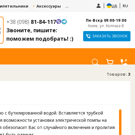
UA
RU
ипятильники
Аксессуары
Запчасти
Услуги
Пн-Вскр 09:00-19:00
+38 (098)
81-84-117
СДАЙ СТАРЫЙ
КУПИТЕ КУЛЕР И
Киев, ул. Колпака 8
КУЛЕР И ПОЛУЧИ
Звоните, пишите:
ПОЛУЧИТЕ СКИДКУ
СКИДКУ 10-20% НА
ДО 1000 ГРН.
ЗАКАЗАТЬ ЗВОНОК
поможем подобрать! :)
НОВЫЙ
Товаров:
3
но с бутилированной водой. Вставляется трубкой
 Для возможности установки электрической помпы на
ая обезопасит Вас от случайного включения и пролития
ет быть разным: