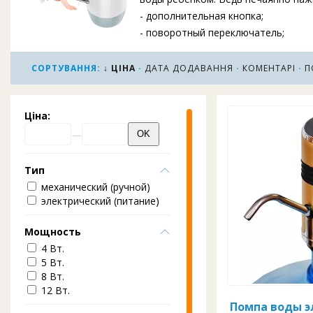
- дополнительная кнопка;
- поворотный переключатель;
- нажатие на кнопку подачи воды не
- постукивание по сенсору. Помпа 
СОРТУВАННЯ:
↓ ЦІНА
·
ДАТА ДОДАВАННЯ
·
КОМЕНТАРІ
·
П
большого ассортимента. При покупк
Ціна:
Тип
механический (ручной)
электрический (питание)
Мощность
4 Вт.
5 Вт.
8 Вт.
12 Вт.
Помпа воды э