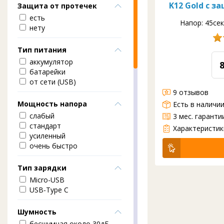
K12 Gold с з
Защита от протечек
есть
Напор: 45сек
нету
Тип питания
аккумулятор
батарейки
от сети (USB)
9 отзывов
Мощность напора
Есть в наличи
слабый
3 мес. гаранти
Тип: электрическ
Питание: аккумул
Управление: сенс
Скорость напора: 
Заряда хватит на:
Шумность: средня
Индикация
Защита от дет
Авто-Стоп 600м
стандарт
Характеристик
усиленный
очень быстро
Тип зарядки
Micro-USB
USB-Type C
Шумность
бесшумная около 30дБ.