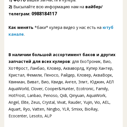
2)
Высылайте всю информацию нам на
вайбер/
0988184117
телеграм:
Как менять
*баки* кулера видео у нас есть на
ютуб
канале
.
В наличии большой ассортимент баков и других
запчастей для всех кулеров
: для ЕкоТроник, Вио,
ХотФрост, Ланбао, Кловер, Акваворлд, Купер Хантер,
Кристал, Фемили, Пеносо, Райдер, Кловер, АкваВорк,
Квиниан, Виват, Вио, Квиди, Ангел, Элит, Юджин, АЕЛ
AquaWorld, Clover, Cooper&Hunter, Ecotronic, Family,
HotFrost, Lanbao, Penoso, Qidi, Qinyuan, AquaWork,
Angel, Elite, Zeus, Crystal, Vivat, Rauder, Yujin, Vio, AEL,
Aquart, Ryo, Vatten, Ningbo, YLR, Smixx, BioRay,
Ecocenter, Lesoto, ALP