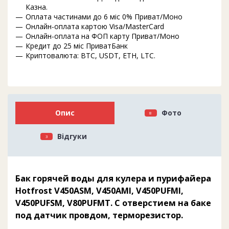
Казна.
Оплата частинами до 6 міс 0% Приват/Моно
Онлайн-оплата картою Visa/MasterCard
Онлайн-оплата на ФОП карту Приват/Моно
Кредит до 25 міс ПриватБанк
Криптовалюта: BTC, USDT, ETH, LTC.
Опис
Фото
8
Відгуки
3
Бак горячей воды для кулера и пурифайера
Hotfrost V450ASM, V450AMI, V450PUFMI,
V450PUFSM, V80PUFMT. С отверстием на баке
под датчик провдом, терморезистор.