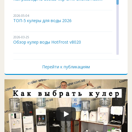
2026-05-04
ТОП-5 кулеры для воды 2026
2026-03-25
Обзор кулер воды HotFrost v8020
2026-02-03
Кулер для воды ITO BH-93 подробный обзор
Перейти к публикациям
2026-01-12
Чистка и дезинфекция кулера для воды своим...
2026-01-05
Кулер воды не работает, не греет и не охла...
2025-11-07
Восстановление верхней крышки кулера