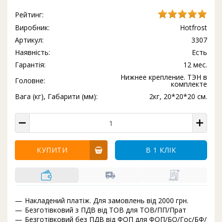
Рейтинг:
Виробник:
Hotfrost
Артикул:
3307
Наявність:
Есть
Гарантія:
12 мес.
Нижнее крепление. ТЭН в
Головне:
комплекте
Вага (кг), Габарити (мм):
2кг, 20*20*20 см.
КУПИТИ
В 1 КЛІК
Накладений платіж. Для замовлень від 2000 грн.
Безготівковий з ПДВ від ТОВ для ТОВ/ПП/Прат
Безготівковий без ПДВ від ФОП для ФОП/БО/Гос/БФ/