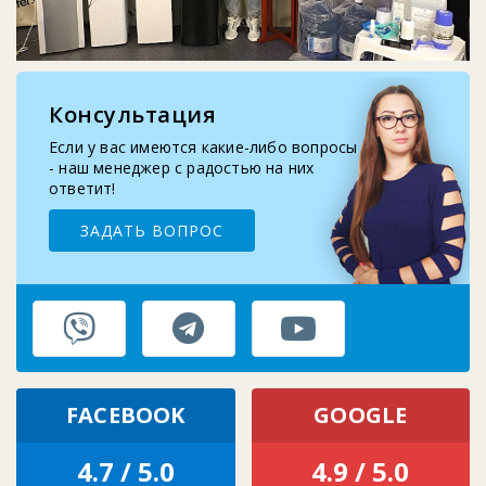
2025-10-29
Запчасти для помпы воды: шланг, носик, про...
Консультация
2025-09-10
Замена бутыле-приемника кулера для воды
Если у вас имеются какие-либо вопросы
- наш менеджер с радостью на них
ответит!
ЗАДАТЬ ВОПРОС
FACEBOOK
GOOGLE
4.7 / 5.0
4.9 / 5.0