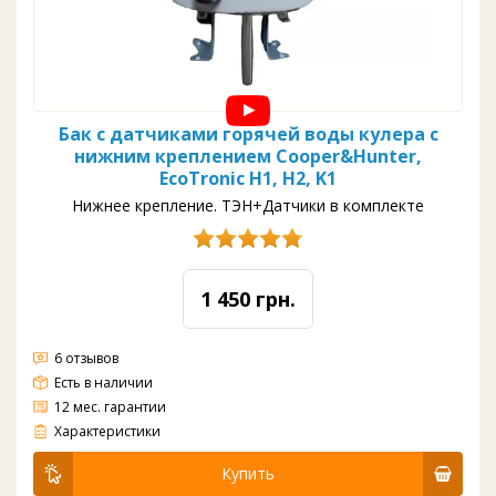
Бак с датчиками горячей воды кулера с
нижним креплением Cooper&Hunter,
EcoTronic H1, H2, K1
Нижнее крепление. ТЭН+Датчики в комплекте
1 450 грн.
6 отзывов
Есть в наличии
12 мес. гарантии
?si=JOlXbALCkFzeXSoTБак с датчиками горячей воды кулера с нижним креплением Cooper&Hunter, EcoTronic H1, H2
Характеристики
Купить