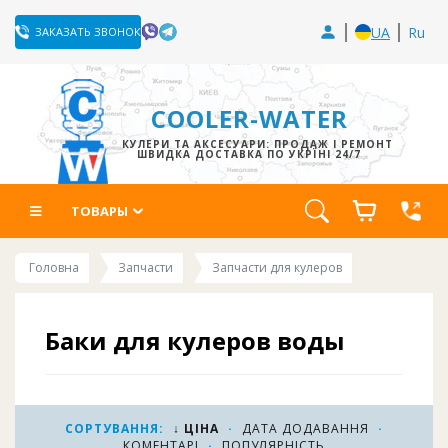
UA
Ru
ЗАКАЗАТЬ ЗВОНОК
COOLER-WATER
КУЛЕРИ ТА АКСЕСУАРИ: ПРОДАЖ І РЕМОНТ
ШВИДКА ДОСТАВКА ПО УКРЇНІ 24/7
ТОВАРЫ
Головна
Запчасти
Запчасти для кулеров
Баки для кулеров воды
Баки нагрева и охлаждения для кулеров воды. В
данной категории собраны баки для кулеров
СОРТУВАННЯ:
↓ ЦІНА
·
ДАТА ДОДАВАННЯ
·
КОМЕНТАРІ
·
ПОПУЛЯРНІСТЬ