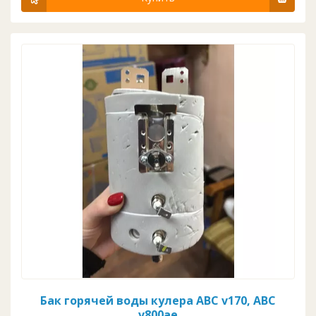
Бак горячей воды кулера ABC v170, ABC
v800ae