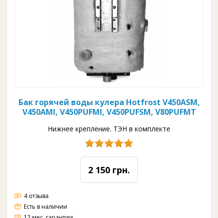
Бак горячей воды кулера Hotfrost V450ASM,
V450AMI, V450PUFMI, V450PUFSM, V80PUFMT
Нижнее крепление. ТЭН в комплекте
2 150 грн.
4 отзыва
Есть в наличии
12 мес. гарантии