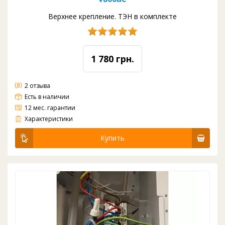
Верхнее крепление. ТЭН в комплекте
1 780 грн.
2 отзыва
Есть в наличии
12 мес. гарантии
Бак горячей воды кулера ABC v170, ABC v800ae
Характеристики
Купить