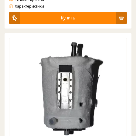
Бак горячей воды для кулера и пурифайера Hotfrost V450ASM, V450AMI, V450PUFMI, V450PUFSM, V80PUFMT. С отверстием на баке под датчик провдом, терморезистор.
Характеристики
Купить