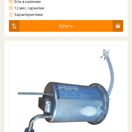
Есть в наличии
12 мес. гарантии
Бак нагрева для кулера неразборной с верхним креплением 500W 1.1л Cooper&Hunter H1-LM и другие модели для верхнего крепежа В наличии большой ассортимент баков для всех кулеров: для ЕкоТроник, ХотФрост, Ланбао, Кловер, Акваворлд, КуперХантер, Кристал,
Характеристики
Купить