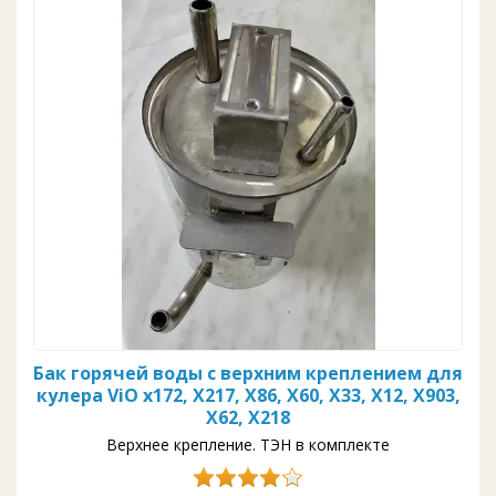
Бак горячей воды с верхним креплением для
кулера ViO x172, X217, X86, X60, X33, X12, X903,
X62, X218
Верхнее крепление. ТЭН в комплекте