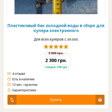
Пластиковый бак холодной воды в сборе для
кулера электронного
Для всех кулеров с эл.охл.
2 600 грн.
2 300 грн.
Скидка: 300 грн
4 отзыва
Есть в наличии
12 мес. гарантии
Пластиковый бак холодной воды в сборе для кулера c электронным охлаждением. Комплект: бак, пластина Пельтье, радиатор, датчик, вентилятор
Характеристики
Купить