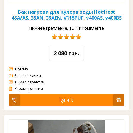
Бак нагрева для кулера воды Hotfrost
45A/AS, 35AN, 35AEN, V115PUF, v400AS, v400BS
Нижнее крепление. ТЭН в комплекте
2 080 грн.
1 отзыв
Есть в наличии
12 мес. гарантии
Бак нагрева для кулера воды Hotfrost 45-35 В наличии большой ассортимент баков нагрева для всех кулеров: для ЕкоТроник, ХотФрост, Ланбао, Кловер, Акваворлд, КуперХантер, Кристал, Фемили, Пеносо, Райдер, АкваВорк.и т.д. AquaWorld, Clover, Cooper&Hun...
Характеристики
Купить