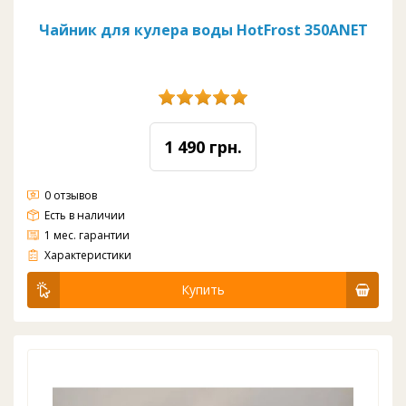
Чайник для кулера воды HotFrost 350ANET
1 490 грн.
0 отзывов
Есть в наличии
1 мес. гарантии
Чайник для кулера воды HotFrost 350ANET
Характеристики
Купить