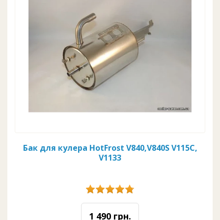
Бак для кулера HotFrost V840,V840S V115С,
V1133
1 490 грн.